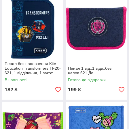
Пенал без наповнення Kite
Education Transformers TF20-
Пенал 1 від.,1 відв.,без
621, 1 відділення, 1 закот
напов.621 До
В наявності
Готово до відправки
182
199
₴
₴