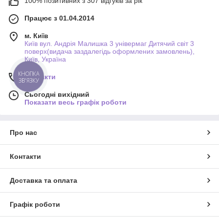
100% позитивних з 307 відгуків за рік
дальній поїздці. Стильні та модні аксесуари — брелоки,
декоративні шпильки, компактні дзеркальця та багато іншого,
Працює з 01.04.2014
дозволять вашій дитині прикрасити модним аксесуаром свій
одяг, а також шкільний портфель.
м. Київ
Київ вул. Андрія Малишка 3 універмаг Дитячий світ 3
поверх(видача заздалегідь оформлених замовлень),
Київ, Україна
КНОПКА
Контакти
ЗВ'ЯЗКУ
Сьогодні вихідний
Показати весь графік роботи
Про нас
Контакти
Доставка та оплата
Графік роботи