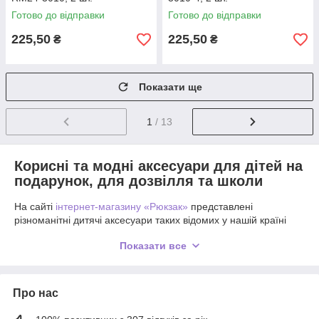
Готово до відправки
Готово до відправки
225,50
225,50
₴
₴
Показати ще
1
/ 13
Корисні та модні аксесуари для дітей на
подарунок, для дозвілля та школи
На сайті
інтернет-магазину «Рюкзак»
представлені
різноманітні дитячі аксесуари таких відомих у нашій країні
торгових марок, як Kite, YES та YES Weekend. У нашому
Показати все
магазині представлений широкий асортимент товарів для
дітей дошкільного віку та школярів.
Якісно виготовлені, яскраві, оригінальної форми, такі вироби
Про нас
можуть стати непоганим подарунком для дитини, вони
знадобляться їй у школі та у повсякденному житті, у поході чи