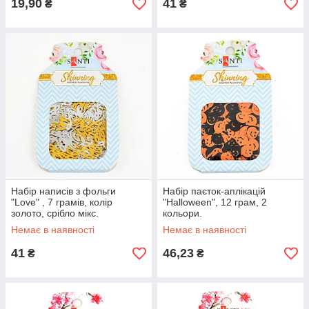
19,90
41
₴
₴
Набір написів з фольги
Набір паєток-аплікацій
"Love" , 7 грамів, колір
"Halloween", 12 грам, 2
золото, срібло мікс.
кольори.
Немає в наявності
Немає в наявності
41
46,23
₴
₴