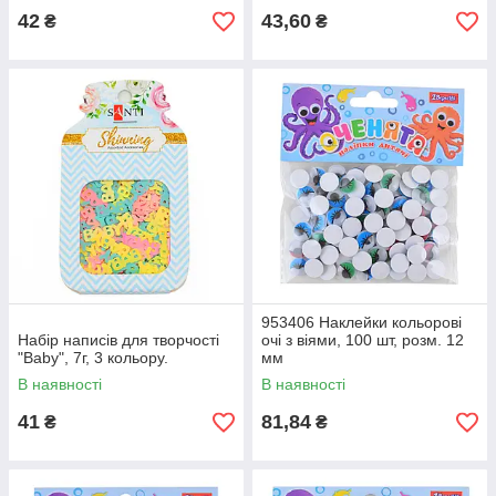
42
43,60
₴
₴
953406 Наклейки кольорові
Набір написів для творчості
очі з віями, 100 шт, розм. 12
"Baby", 7г, 3 кольору.
мм
В наявності
В наявності
41
81,84
₴
₴