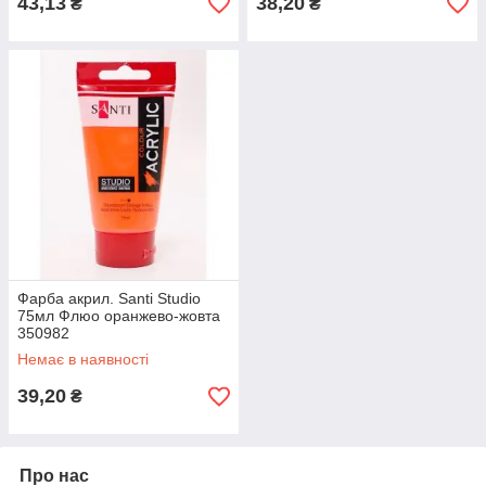
43,13
38,20
₴
₴
Фарба акрил. Santi Studio
75мл Флюо оранжево-жовта
350982
Немає в наявності
39,20
₴
Про нас