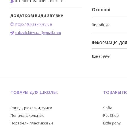
Інтернет-магазин "Рюкзак"
Основні
http://Rukzak.kiev.ua
Виробник
rukzak.kiev.ua@gmail.com
ІНФОРМАЦІЯ ДЛ
Ціна:
99 ₴
ТОВАРЫ ДЛЯ ШКОЛЫ:
ТОВАРЫ ПО
Ранцы, рюкзаки, сумки
Sofia
Пеналы школьные
Pet Shop
Портфели пластиковые
Little pony