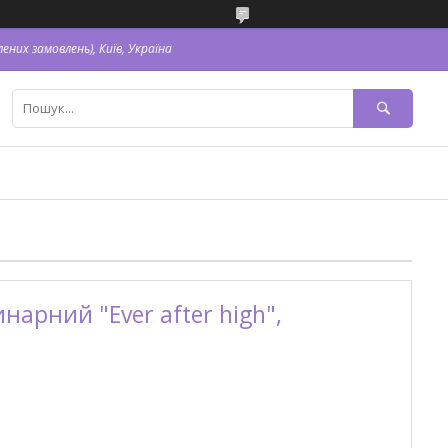
ених замовлень), Київ, Україна
арний "Ever after high",