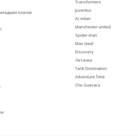
Transformers
Juventus
я младших класов
Ac milan
Manchester united
h
Spider-man
Max steel
Discovery
Летачки
Tank Domination
Adventure Time
Che Guevara
y
me