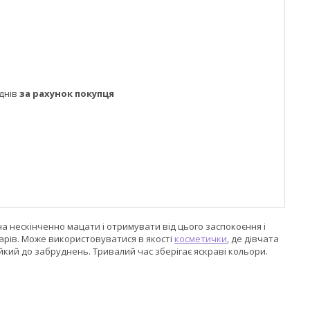
днів
за рахунок покупця
на нескінченно мацати і отримувати від цього заспокоєння і
арів. Може використовуватися в якості
косметички
, де дівчата
стійкий до забруднень. Тривалий час зберігає яскраві кольори.