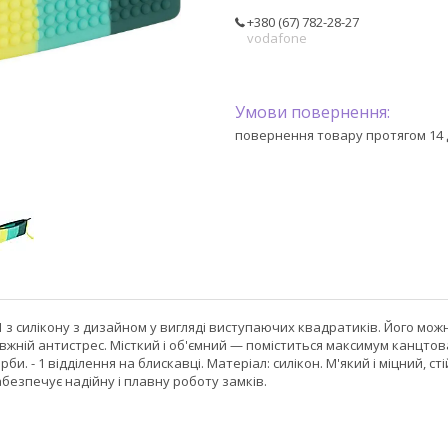
+380 (67) 782-28-27
vodafone
повернення товару протягом 14 
1 з силікону з дизайном у вигляді виступаючих квадратиків. Його мож
жній антистрес. Місткий і об'ємний — поміститься максимум канцтов
рби. - 1 відділення на блискавці. Матеріал: силікон. М'який і міцний, 
абезпечує надійну і плавну роботу замків.