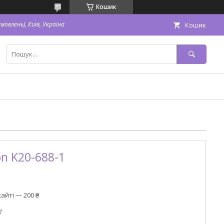
Кошик
овлень), Київ, Україна
Кошик
on K20-688-1
айті — 200 ₴
1