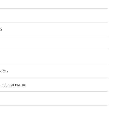
й
чість
в, Для дівчаток