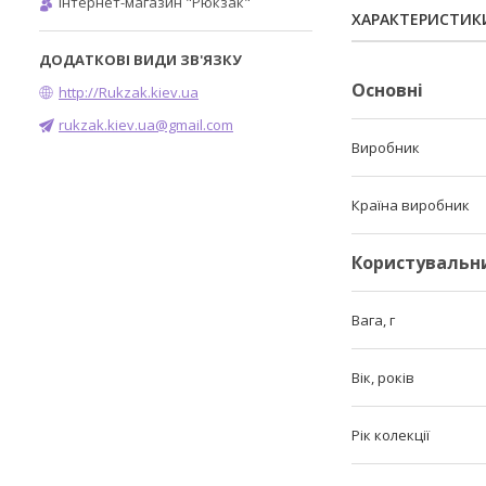
Інтернет-магазин "Рюкзак"
ХАРАКТЕРИСТИК
Основні
http://Rukzak.kiev.ua
rukzak.kiev.ua@gmail.com
Виробник
Країна виробник
Користувальн
Вага, г
Вік, років
Рік колекції