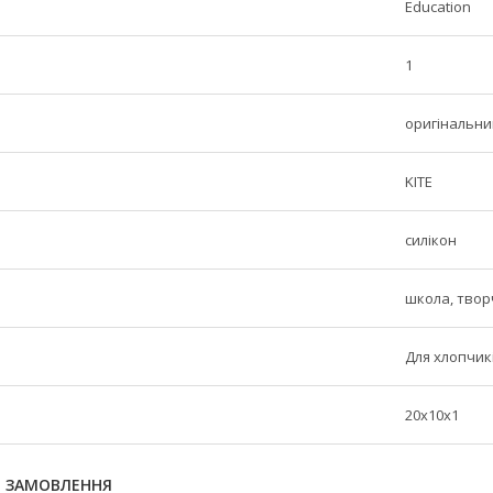
Education
1
оригінальни
KITE
силікон
школа, твор
Для хлопчикі
20x10x1
Я ЗАМОВЛЕННЯ