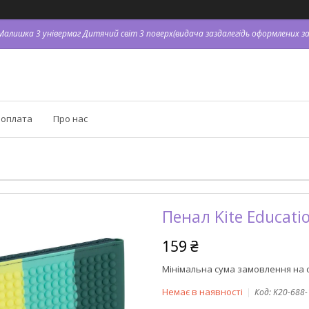
я Малишка 3 універмаг Дитячий світ 3 поверх(видача заздалегідь оформлених зам
 оплата
Про нас
Пенал Kite Educati
159 ₴
Мінімальна сума замовлення на с
Немає в наявності
Код:
K20-688-