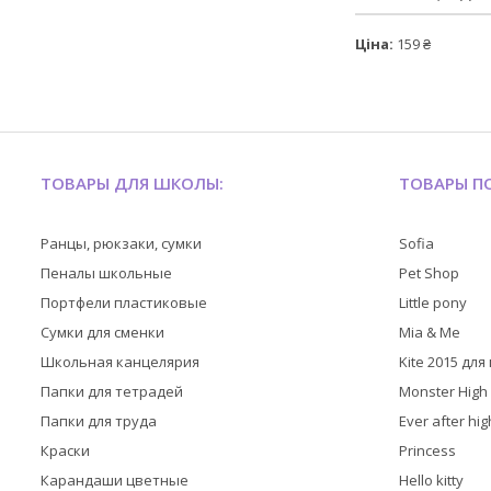
Ціна:
159 ₴
ТОВАРЫ ДЛЯ ШКОЛЫ:
ТОВАРЫ ПО
Ранцы, рюкзаки, сумки
Sofia
Пеналы школьные
Pet Shop
Портфели пластиковые
Little pony
Сумки для сменки
Mia & Me
Школьная канцелярия
Kite 2015 дл
Папки для тетрадей
Monster High
Папки для труда
Ever after hig
Краски
Princess
Карандаши цветные
Hello kitty