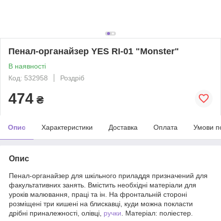
Пенал-органайзер YES RI-01 "Monster"
В наявності
Код: 532958
Роздріб
474
₴
Опис
Характеристики
Доставка
Оплата
Умови п
Опис
Пенал-органайзер для шкільного приладдя призначений для
факультативних занять. Вмістить необхідні матеріали для
уроків малювання, праці та ін. На фронтальній стороні
розміщені три кишені на блискавці, куди можна покласти
дрібні приналежності, олівці,
ручки
. Матеріал: поліестер.