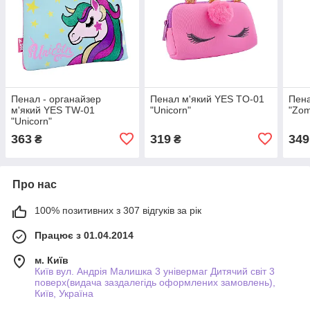
Пенал - органайзер
Пенал м'який YES TO-01
Пена
м'який YES TW-01
"Unicorn"
"Zom
"Unicorn"
363
319
349
₴
₴
Про нас
100% позитивних з 307 відгуків за рік
Працює з 01.04.2014
м. Київ
Київ вул. Андрія Малишка 3 універмаг Дитячий світ 3
поверх(видача заздалегідь оформлених замовлень),
Київ, Україна