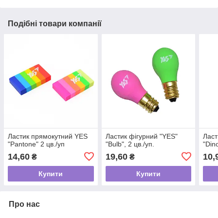
Подібні товари компанії
Ластик прямокутний YES
Ластик фігурний "YES"
Ласт
"Pantone" 2 цв./уп
"Bulb", 2 цв./уп.
"Dino
14,60
19,60
10,
₴
₴
Купити
Купити
Про нас