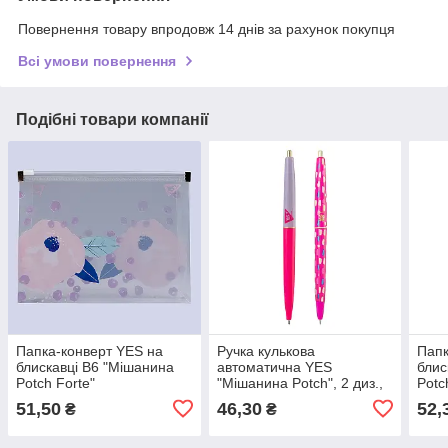
Повернення товару впродовж 14 днів за рахунок покупця
Всі умови повернення
Подібні товари компанії
Папка-конверт YES на
Ручка кулькова
Папк
блискавці B6 "Мішанина
автоматична YES
блис
Potch Forte"
"Мішанина Potch", 2 диз.,
Potc
36 шт/туб.
51,50
46,30
52,
₴
₴