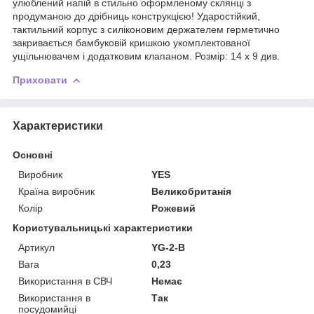
улюблений напій в стильно оформленому склянці з
продуманою до дрібниць конструкцією! Ударостійкий,
тактильний корпус з силіконовим держателем герметично
закривається бамбуковій кришкою укомплектованої
ущільнювачем і додатковим клапаном. Розмір: 14 х 9 див.
Приховати
Характеристики
Основні
Виробник
YES
Країна виробник
Великобританія
Колір
Рожевий
Користувальницькі характеристики
Артикул
YG-2-B
Вага
0,23
Використання в СВЧ
Немає
Використання в
Так
посудомийці