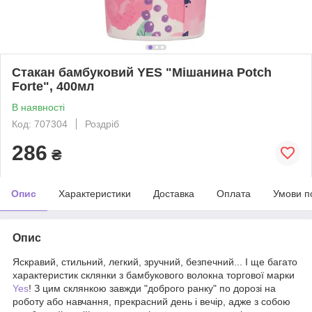
Стакан бамбуковий YES "Мішанина Potch
Forte", 400мл
В наявності
Код: 707304
Роздріб
286
₴
Опис
Характеристики
Доставка
Оплата
Умови п
Опис
Яскравий, стильний, легкий, зручний, безпечний... І ще багато
характеристик склянки з бамбукового волокна торгової марки
Yes
! З цим склянкою завжди "доброго ранку" по дорозі на
роботу або навчання, прекрасний день і вечір, адже з собою