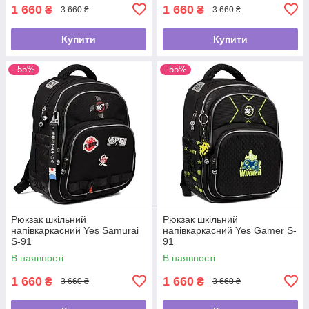
1 660
1 660
₴
₴
3 660 ₴
3 660 ₴
Купити
Купити
–55%
–55%
Рюкзак шкільний
Рюкзак шкільний
напівкаркасний Yes Samurai
напівкаркасний Yes Gamer S-
S-91
91
В наявності
В наявності
1 660
1 660
₴
₴
3 660 ₴
3 660 ₴