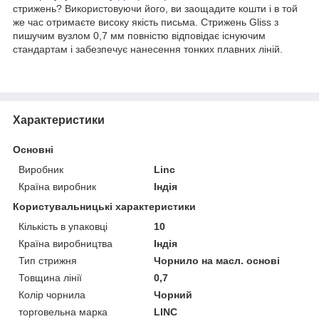
стрижень? Використовуючи його, ви заощадите кошти і в той
же час отримаєте високу якість письма. Стрижень Gliss з
пишучим вузлом 0,7 мм повністю відповідає існуючим
стандартам і забезпечує нанесення тонких плавних ліній.
Характеристики
Основні
Виробник
Linc
Країна виробник
Індія
Користувальницькі характеристики
Кількість в упаковці
10
Країна виробництва
Індія
Тип стрижня
Чорнило на масл. основі
Товщина лінії
0,7
Колір чорнила
Чорний
торговельна марка
LINC