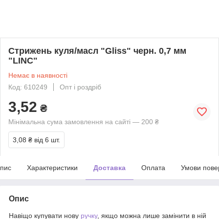
Стрижень куля/масл "Gliss" черн. 0,7 мм
"LINC"
Немає в наявності
Код: 610249
Опт і роздріб
3,52
₴
Мінімальна сума замовлення на сайті — 200 ₴
3,08 ₴
від 6 шт.
пис
Характеристики
Доставка
Оплата
Умови пове
Опис
Навіщо купувати нову
ручку
, якщо можна лише замінити в ній