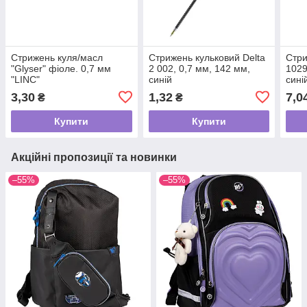
Стрижень куля/масл
Стрижень кульковий Delta
Стри
"Glyser" фіоле. 0,7 мм
2 002, 0,7 мм, 142 мм,
1029
"LINC"
синій
сині
3,30
1,32
7,0
₴
₴
Купити
Купити
Акційні пропозиції та новинки
–55%
–55%