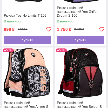
Рюкзак шкільний
напівкаркасний Yes Girl's
Рюкзак Yes No Limits T-105
Dream S-100
В наявності
В наявності
999
1 750
₴
₴
2 240 ₴
3 920 ₴
Купити
Купити
–55%
–55%
Рюкзак шкільний
Рюкзак шкільний
напівкаркасний Yes Anime S-
напівкаркасний Yes Spider S-