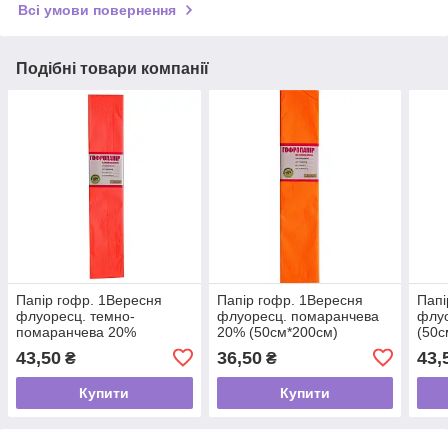
Всі умови повернення
Подібні товари компанії
Папір гофр. 1Вересня
Папір гофр. 1Вересня
Папі
флуоресц. темно-
флуоресц. помаранчева
флуо
помаранчева 20%
20% (50см*200см)
(50с
(50см*200см)
43,50
36,50
43,
₴
₴
Купити
Купити