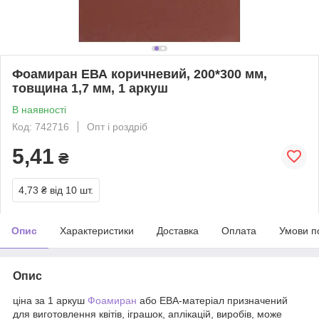
Фоамиран ЕВА коричневий, 200*300 мм,
товщина 1,7 мм, 1 аркуш
В наявності
Код: 742716
Опт і роздріб
5,41
₴
4,73 ₴
від 10 шт.
Опис
Характеристики
Доставка
Оплата
Умови п
Опис
ціна за 1 аркуш
Фоамиран
або ЕВА-матеріал призначений
для виготовлення квітів, іграшок, аплікацій, виробів, може