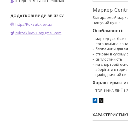
Інтернет-магазин "Рюкзак"
Маркер Centr
Вытираемый маркер
пишучий вузол.
http://Rukzak.kiev.ua
Особливості:
rukzak.kiev.ua@gmail.com
– маркер для біли
– ергономічна зон
– безпечний для з
– стирані в сухому 
– світлостійкість
– на спиртовій осно
– зберігати в гор
– циліндричний пи
Характеристик
– ТОВЩИНА ЛІНІЇ 1-
ХАРАКТЕРИСТИК