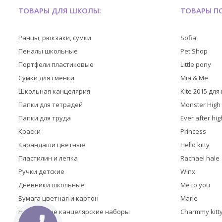
ТОВАРЫ ДЛЯ ШКОЛЫ:
ТОВАРЫ ПО
Ранцы, рюкзаки, сумки
Sofia
Пеналы школьные
Pet Shop
Портфели пластиковые
Little pony
Сумки для сменки
Mia & Me
Школьная канцелярия
Kite 2015 дл
Папки для тетрадей
Monster High
Папки для труда
Ever after hig
Краски
Princess
Карандаши цветные
Hello kitty
Пластилин и лепка
Rachael hale
Ручки детские
Winx
Дневники школьные
Me to you
Бумага цветная и картон
Marie
Настольные канцелярские наборы
Charmmy kitt