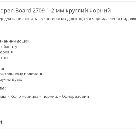
open Board 2709 1-2 мм круглий чорний
 для написання на сухостираєма дошках, слід чорнила легко видаляє
х тканини дощок
а обхвату
доров'я
стані
ві
изонтальному положенні
шучий вузол
и:
2мм. – Колір чорнила – чорний. – Одноразовий
И