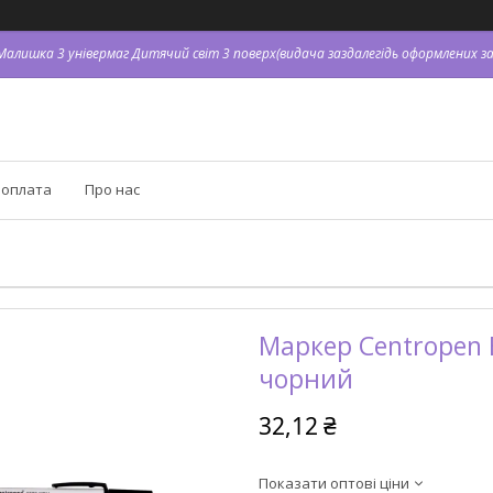
я Малишка 3 універмаг Дитячий світ 3 поверх(видача заздалегідь оформлених зам
 оплата
Про нас
Маркер Centropen 
чорний
32,12 ₴
Показати оптові ціни