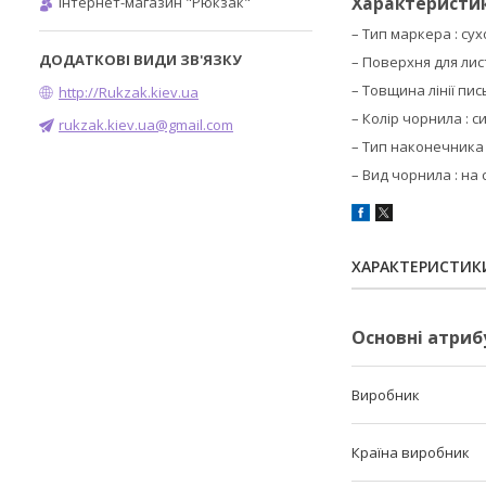
Характеристик
Інтернет-магазин "Рюкзак"
– Тип маркера : с
– Поверхня для лис
– Товщина лінії пись
http://Rukzak.kiev.ua
– Колір чорнила : 
rukzak.kiev.ua@gmail.com
– Тип наконечника 
– Вид чорнила : на 
ХАРАКТЕРИСТИК
Основні атриб
Виробник
Країна виробник