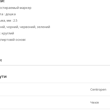
и:
ухостираемый маркер
та : дошка
ма, мм : 2.5
синій, чорний, червоний, зелений
: круглий
спиртовій основі
И
ути
Centropen
Чехія