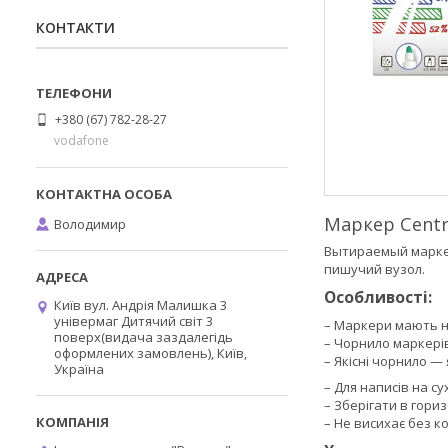
КОНТАКТИ
+380 (67) 782-28-27
vodafone
Маркер Centro
Володимир
Вытираемый маркер
пишучий вузол.
Особливості:
Київ вул. Андрія Малишка 3
універмаг Дитячий світ 3
– Маркери мають на
поверх(видача заздалегідь
– Чорнило маркері
оформлених замовлень), Київ,
– Якісні чорнило —
Україна
– Для написів на с
– Зберігати в гор
– Не висихає без 