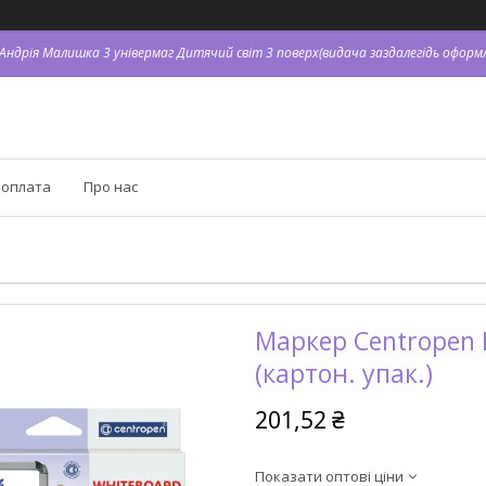
. Андрія Малишка 3 універмаг Дитячий світ 3 поверх(видача заздалегідь оформл
 оплата
Про нас
Маркер Centropen B
(картон. упак.)
201,52 ₴
Показати оптові ціни