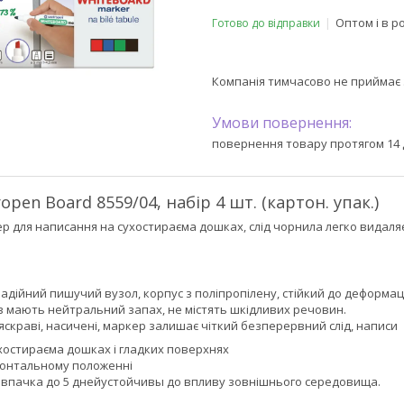
Оптом і в р
Готово до відправки
Компанія тимчасово не приймає
повернення товару протягом 14 
pen Board 8559/04, набір 4 шт. (картон. упак.)
 для написання на сухостираєма дошках, слід чорнила легко видаляє
дійний пишучий вузол, корпус з поліпропілену, стійкий до деформац
в мають нейтральний запах, не містять шкідливих речовин.
 яскраві, насичені, маркер залишає чіткий безперервний слід, написи
ухостираєма дошках і гладких поверхнях
изонтальному положенні
ковпачка до 5 днейустойчивы до впливу зовнішнього середовища.