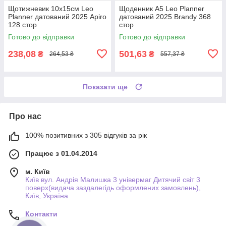
Щотижневик 10х15см Leo
Щоденник А5 Leo Planner
Planner датований 2025 Apiro
датований 2025 Brandy 368
128 стор
стор
Готово до відправки
Готово до відправки
238,08
501,63
₴
₴
264,53 ₴
557,37 ₴
Показати ще
Про нас
100% позитивних з 305 відгуків за рік
Працює з 01.04.2014
м. Київ
Київ вул. Андрія Малишка 3 універмаг Дитячий світ 3
поверх(видача заздалегідь оформлених замовлень),
Київ, Україна
Контакти