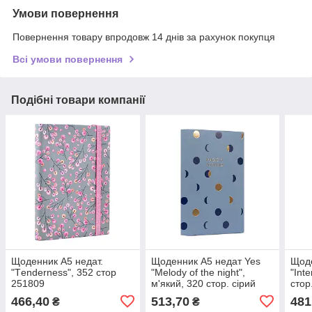
Умови повернення
Повернення товару впродовж 14 днів за рахунок покупця
Всі умови повернення
Подібні товари компанії
Щоденник А5 недат.
Щоденник А5 недат Yes
Щоде
"Тenderness", 352 стор
"Melody of the night",
"Int
251809
м'який, 320 стор. сірий
стор
466,40
513,70
481
₴
₴