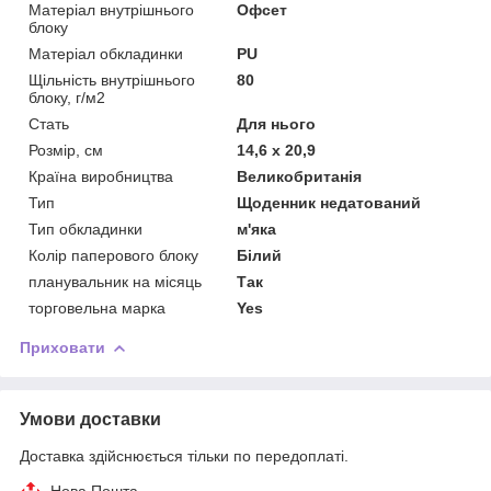
Матеріал внутрішнього
Офсет
блоку
Матеріал обкладинки
PU
Щільність внутрішнього
80
блоку, г/м2
Стать
Для нього
Розмір, см
14,6 х 20,9
Країна виробництва
Великобританія
Тип
Щоденник недатований
Тип обкладинки
м'яка
Колір паперового блоку
Білий
планувальник на місяць
Так
торговельна марка
Yes
Приховати
Умови доставки
Доставка здійснюється тільки по передоплаті.
Нова Пошта