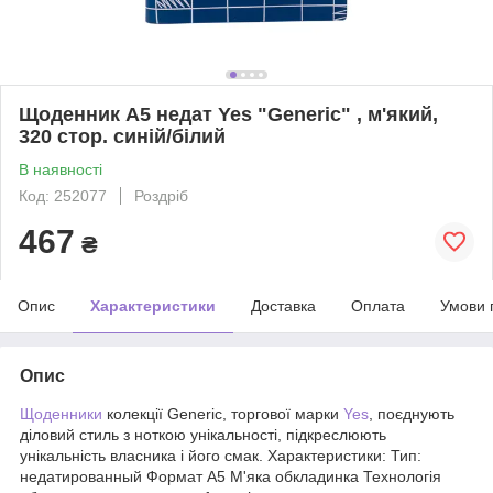
Щоденник А5 недат Yes "Generic" , м'який,
320 стор. синій/білий
В наявності
Код: 252077
Роздріб
467
₴
Опис
Характеристики
Доставка
Оплата
Умови 
Опис
Щоденники
колекції Generic, торгової марки
Yes
, поєднують
діловий стиль з ноткою унікальності, підкреслюють
унікальність власника і його смак. Характеристики: Тип:
недатированный Формат А5 М'яка обкладинка Технологія