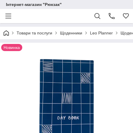
Інтернет-магазин "Рюкзак"
Товари та послуги
Щоденники
Leo Planner
Щоденн
Новинка