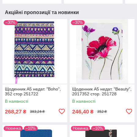
Акційні пропозиції та новинки
–30%
–30%
Щоденник А5 недат. "Boho",
Щоденник А5 недат. "Beauty",
352 стор 251722
2017352 стор. 251728
В наявності
В наявності
268,27
246,40
₴
₴
383,24 ₴
352 ₴
Новинка
–10%
Новинка
–10%