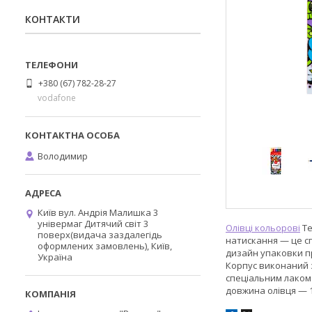
КОНТАКТИ
+380 (67) 782-28-27
vodafone
Володимир
Київ вул. Андрія Малишка 3
універмаг Дитячий світ 3
Олівці кольорові
Te
поверх(видача заздалегідь
натискання — це с
оформлених замовлень), Київ,
дизайн упаковки пр
Україна
Корпус виконаний з
спеціальним лаком 
довжина олівця — 1