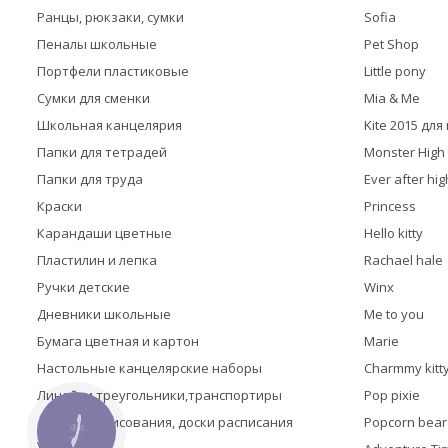
Ранцы, рюкзаки, сумки
Sofia
Пеналы школьные
Pet Shop
Портфели пластиковые
Little pony
Сумки для сменки
Mia & Me
Школьная канцелярия
Kite 2015 дл
Папки для тетрадей
Monster High
Папки для труда
Ever after hig
Краски
Princess
Карандаши цветные
Hello kitty
Пластилин и лепка
Rachael hale
Ручки детские
Winx
Дневники школьные
Me to you
Бумага цветная и картон
Marie
Настольные канцелярские наборы
Charmmy kitt
Линейки,треугольники,транспортиры
Pop pixie
Доски для рисования, доски расписания
Popcorn bear
КНОПКА
ЗВ'ЯЗКУ
уроков