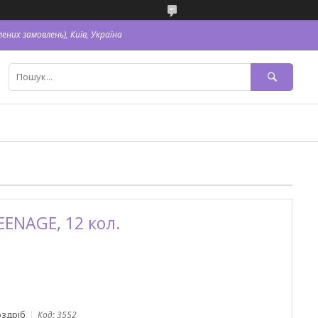
ених замовлень), Київ, Україна
EENAGE, 12 кол.
оздріб
Код:
3552