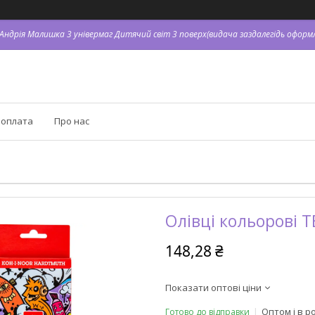
. Андрія Малишка 3 універмаг Дитячий світ 3 поверх(видача заздалегідь оформл
 оплата
Про нас
Олівці кольорові T
148,28 ₴
Показати оптові ціни
Оптом і в р
Готово до відправки