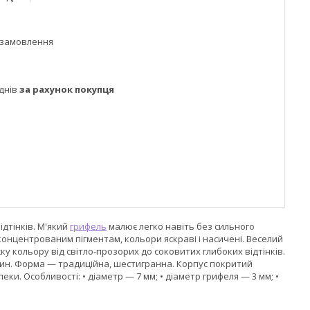
 замовлення
днів
за рахунок покупця
ідтінків. М'який
грифель
малює легко навіть без сильного
нцентрованим пігментам, кольори яскраві і насичені. Веселий
у кольору від світло-прозорих до соковитих глибоких відтінків.
ублин. Форма — традиційна, шестигранна. Корпус покритий
и. Особливості: • діаметр — 7 мм; • діаметр грифеля — 3 мм; •