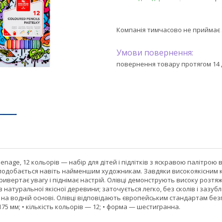
Компанія тимчасово не приймає
повернення товару протягом 14 
enage, 12 кольорів — набір для дітей і підлітків з яскравою палітрою в
подобається навіть найменшим художникам. Завдяки високоякісним ко
ивертає увагу і піднімає настрій. Олівці демонструють високу розтяжк
 натуральної якісної деревини; заточується легко, без сколів і заз
на водній основі. Олівці відповідають європейським стандартам безпек
75 мм; • кількість кольорів — 12; • форма — шестигранна.