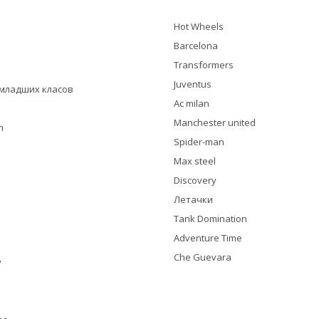
Hot Wheels
Barcelona
Transformers
Juventus
я младших класов
Ac milan
Manchester united
h
Spider-man
Max steel
Discovery
Летачки
Tank Domination
Adventure Time
Che Guevara
y