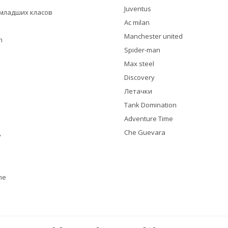
Juventus
я младших класов
Ac milan
Manchester united
h
Spider-man
Max steel
Discovery
Летачки
Tank Domination
Adventure Time
Che Guevara
y
me