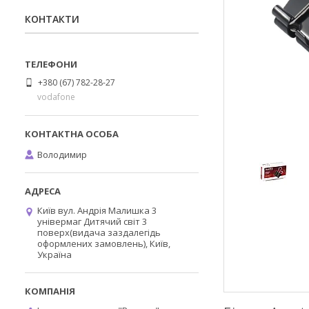
КОНТАКТИ
+380 (67) 782-28-27
vodafone
Володимир
Київ вул. Андрія Малишка 3
універмаг Дитячий світ 3
поверх(видача заздалегідь
оформлених замовлень), Київ,
Україна