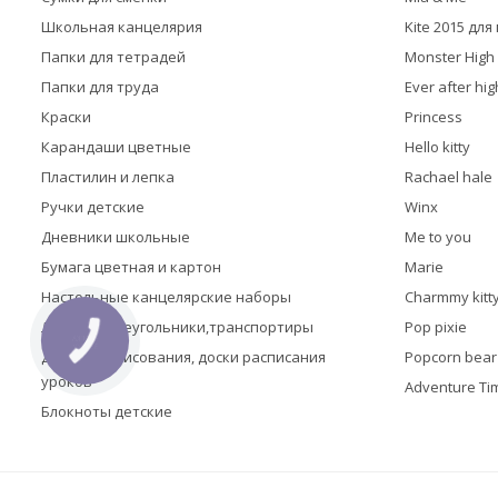
Школьная канцелярия
Kite 2015 дл
Папки для тетрадей
Monster High
Папки для труда
Ever after hig
Краски
Princess
Карандаши цветные
Hello kitty
Пластилин и лепка
Rachael hale
Ручки детские
Winx
Дневники школьные
Me to you
Бумага цветная и картон
Marie
Настольные канцелярские наборы
Charmmy kitt
Линейки,треугольники,транспортиры
Pop pixie
КНОПКА
ЗВ'ЯЗКУ
Доски для рисования, доски расписания
Popcorn bear
уроков
Adventure Ti
Блокноты детские