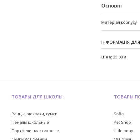
Основні
Матеріал корпусу
ІНФОРМАЦІЯ ДЛ
Ціна:
25,08 ₴
ТОВАРЫ ДЛЯ ШКОЛЫ:
ТОВАРЫ ПО
Ранцы, рюкзаки, сумки
Sofia
Пеналы школьные
Pet Shop
Портфели пластиковые
Little pony
Сумки для сменки
Mia & Me