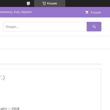
Кошик
овлень), Київ, Україна
Кошик
.)
айті — 200 ₴