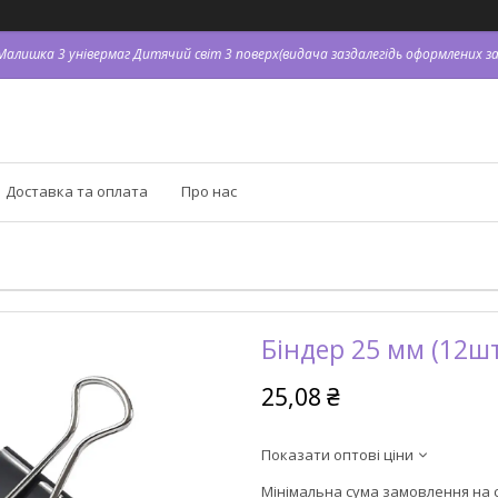
я Малишка 3 універмаг Дитячий світ 3 поверх(видача заздалегідь оформлених зам
Доставка та оплата
Про нас
Біндер 25 мм (12шт
25,08 ₴
Показати оптові ціни
Мінімальна сума замовлення на с