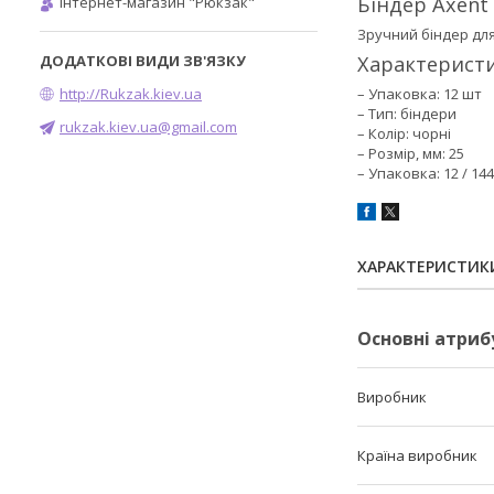
Біндер Axent
Інтернет-магазин "Рюкзак"
Зручний біндер для
Характеристи
http://Rukzak.kiev.ua
– Упаковка: 12 шт
– Тип: біндери
rukzak.kiev.ua@gmail.com
– Колір: чорні
– Розмір, мм: 25
– Упаковка: 12 / 144
ХАРАКТЕРИСТИК
Основні атриб
Виробник
Країна виробник