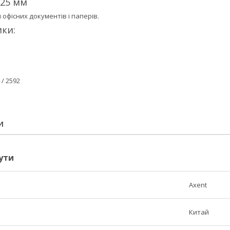
 25 мм
 офісних документів і паперів.
ки:
 / 2592
И
ути
Axent
Китай