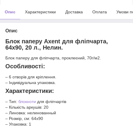
Опис
Характеристики
Доставка
Оплата
Умови п
Опис
Блок паперу Axent для фліпчарта,
64х90, 20 л., Нелин.
Блок паперу для фліпчарта, проклеєний, 70г/м2.
Особливості:
– 6 отворів для кріплення.
– Індивідуальна упаковка.
Характеристики:
– Тип:
блокноти
для фліпчартів
– Кількість аркушів: 20
– Линовка: нелинованный
– Розмір, см: 64x90
– Упаковка: 1