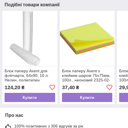
Подібні товари компанії
Блок паперу Axent для
Блок паперу Axent з
Блок
фліпчарта, 64х90, 10 л.
клейким шаром 75х75мм,
кле
Нелин, поліетилен
100л., неоновий 2325-02-
100л
A
124,20
37,40
29,
₴
₴
Купити
Купити
Про нас
100% позитивних з 306 відгуків за рік