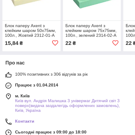
Блок паперу Axent з
Блок паперу Axent з
Блок
клейким шаром 50х75мм,
клейким шаром 75х75мм,
кле
100л., Жовтий 2312-01-A
100л., зелений 2314-02-A
100л
15,84
22
22
₴
₴
Про нас
100% позитивних з 306 відгуків за рік
Працює з 01.04.2014
м. Київ
Київ вул. Андрія Малишка 3 універмаг Дитячий світ 3
поверх(видача заздалегідь оформлених замовлень),
Київ, Україна
Контакти
Сьогодні працює з 09:00 до 18:00