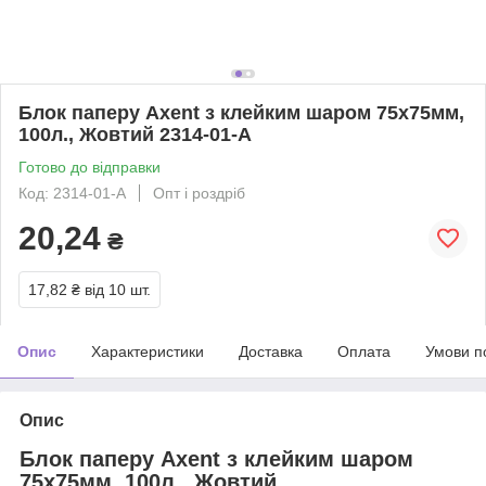
Блок паперу Axent з клейким шаром 75х75мм,
100л., Жовтий 2314-01-A
Готово до відправки
Код: 2314-01-A
Опт і роздріб
20,24
₴
17,82 ₴
від 10 шт.
Опис
Характеристики
Доставка
Оплата
Умови п
Опис
Блок паперу Axent з клейким шаром
75х75мм, 100л., Жовтий