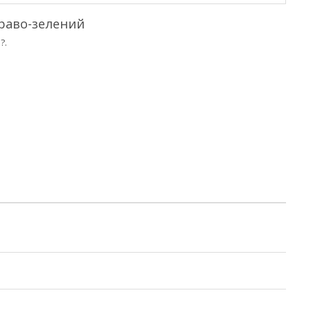
краво-зелений
?.