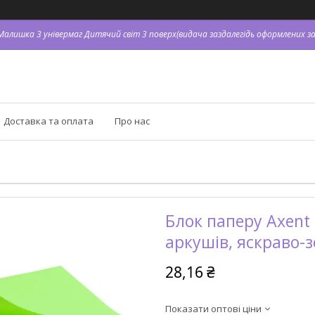
я Малишка 3 універмаг Дитячий світ 3 поверх(видача заздалегідь оформлених зам
Доставка та оплата
Про нас
Блок паперу Axent
аркушів, яскраво-
28,16 ₴
Показати оптові ціни