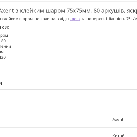
Axent з клейким шаром 75х75мм, 80 аркушів, яс
з клейким шаром, не залишає слідів
клею
на поверхні. Щільність 75 г/м
ки:
аром
 80
елений
мм
 120
И
Axent
Китай