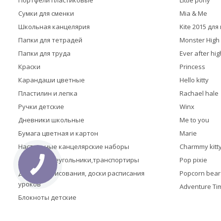
Портфели пластиковые
Little pony
Сумки для сменки
Mia & Me
Школьная канцелярия
Kite 2015 дл
Папки для тетрадей
Monster High
Папки для труда
Ever after hig
Краски
Princess
Карандаши цветные
Hello kitty
Пластилин и лепка
Rachael hale
Ручки детские
Winx
Дневники школьные
Me to you
Бумага цветная и картон
Marie
Настольные канцелярские наборы
Charmmy kitt
Линейки,треугольники,транспортиры
Pop pixie
Доски для рисования, доски расписания
Popcorn bear
уроков
Adventure Ti
Блокноты детские