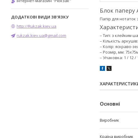
Інтернет-магазин "Рюкзак"
Блок паперу 
Папір для нотаток 
http://Rukzak.kiev.ua
Характеристи
rukzak.kiev.ua@gmail.com
– Тип: з клейким ш
– Кількість аркушів:
– Колір: яскраво-з
– Розмір, мм: 75х75
– Упаковка: 1 / 12 /
ХАРАКТЕРИСТИК
Основні
Виробник
Країна виробник