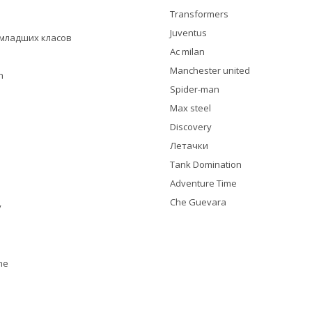
Transformers
Juventus
я младших класов
Ac milan
Manchester united
h
Spider-man
Max steel
Discovery
Летачки
Tank Domination
Adventure Time
Che Guevara
y
me