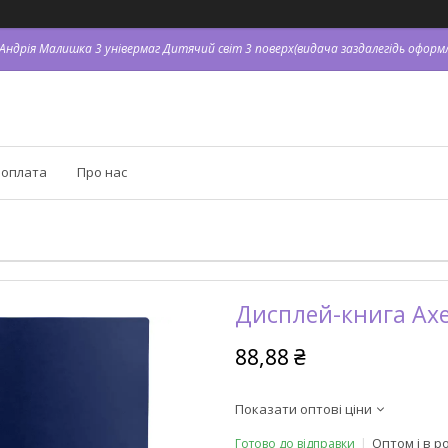
. Андрія Малишка 3 універмаг Дитячий світ 3 поверх(видача заздалегідь оформл
 оплата
Про нас
Дисплей-книга Axe
88,88 ₴
Показати оптові ціни
Оптом і в р
Готово до відправки