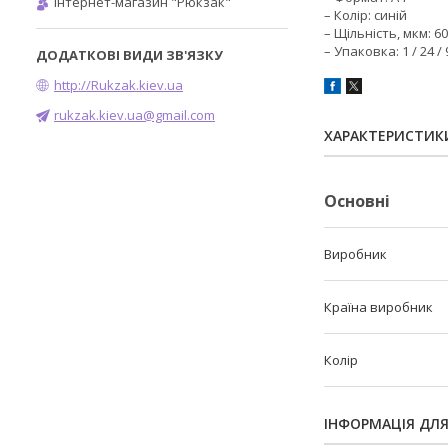
Інтернет-магазин "Рюкзак"
– Колір: синій
– Щільність, мкм: 6
– Упаковка: 1 / 24 / 
http://Rukzak.kiev.ua
rukzak.kiev.ua@gmail.com
ХАРАКТЕРИСТИК
Основні
Виробник
Країна виробник
Колір
ІНФОРМАЦІЯ ДЛ