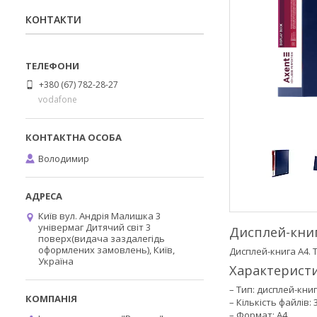
КОНТАКТИ
+380 (67) 782-28-27
vodafone
Володимир
Київ вул. Андрія Малишка 3
універмаг Дитячий світ 3
Дисплей-книг
поверх(видача заздалегідь
оформлених замовлень), Київ,
Дисплей-книга А4.
Україна
Характеристи
– Тип: дисплей-кни
– Кількість файлів: 
– Формат: A4