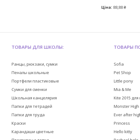
Ціна:
88,88 ₴
ТОВАРЫ ДЛЯ ШКОЛЫ:
ТОВАРЫ ПО
Ранцы, рюкзаки, сумки
Sofia
Пеналы школьные
Pet Shop
Портфели пластиковые
Little pony
Сумки для сменки
Mia & Me
Школьная канцелярия
Kite 2015 дл
Папки для тетрадей
Monster High
Папки для труда
Ever after hig
Краски
Princess
Карандаши цветные
Hello kitty