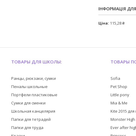
ІНФОРМАЦІЯ ДЛ
Ціна:
115,28 ₴
ТОВАРЫ ДЛЯ ШКОЛЫ:
ТОВАРЫ ПО
Ранцы, рюкзаки, сумки
Sofia
Пеналы школьные
Pet Shop
Портфели пластиковые
Little pony
Сумки для сменки
Mia & Me
Школьная канцелярия
Kite 2015 дл
Папки для тетрадей
Monster High
Папки для труда
Ever after hig
Краски
Princess