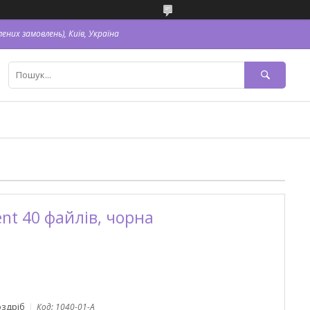
ених замовлень), Київ, Україна
nt 40 файлів, чорна
оздріб
Код:
1040-01-A