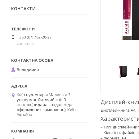
КОНТАКТИ
+380 (67) 782-28-27
vodafone
Володимир
Київ вул. Андрія Малишка 3
універмаг Дитячий світ 3
Дисплей-книг
поверх(видача заздалегідь
оформлених замовлень), Київ,
Дисплей-книга А4.
Україна
Характеристи
– Тип: дисплей-кни
– Кількість файлів: 
– Формат: A4