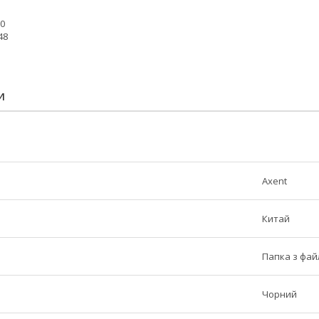
00
48
И
Axent
Китай
Папка з фа
Чорний