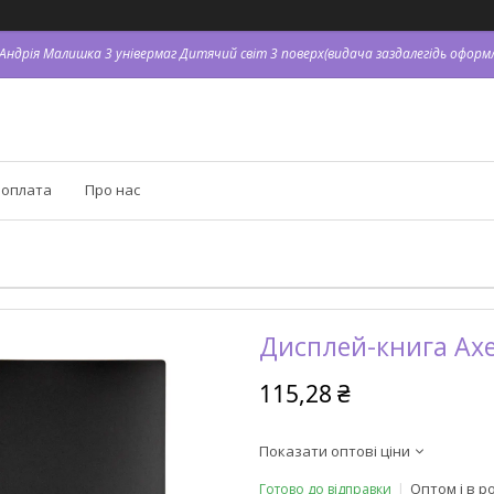
. Андрія Малишка 3 універмаг Дитячий світ 3 поверх(видача заздалегідь оформл
 оплата
Про нас
Дисплей-книга Axe
115,28 ₴
Показати оптові ціни
Оптом і в р
Готово до відправки