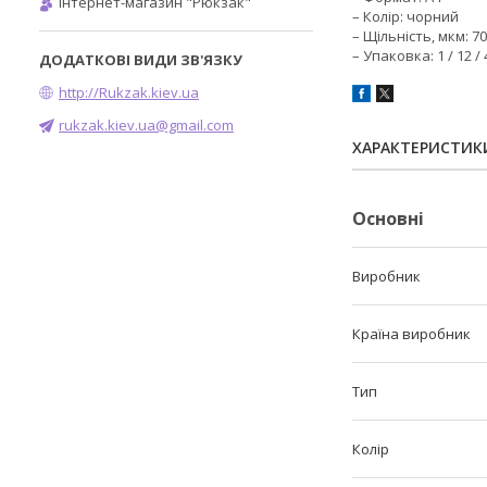
Інтернет-магазин "Рюкзак"
– Колір: чорний
– Щільність, мкм: 7
– Упаковка: 1 / 12 / 
http://Rukzak.kiev.ua
rukzak.kiev.ua@gmail.com
ХАРАКТЕРИСТИК
Основні
Виробник
Країна виробник
Тип
Колір