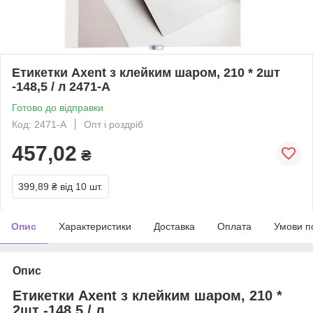
Етикетки Axent з клейким шаром, 210 * 2шт
-148,5 / л 2471-A
Готово до відправки
Код: 2471-A
Опт і роздріб
457,02
₴
399,89 ₴
від 10 шт.
Опис
Характеристики
Доставка
Оплата
Умови п
Опис
Етикетки Axent з клейким шаром, 210 *
2шт -148,5 / л