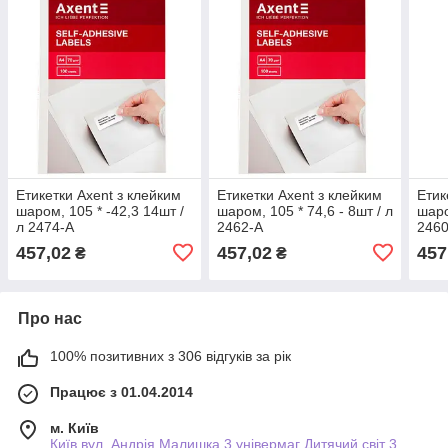
Етикетки Axent з клейким
Етикетки Axent з клейким
Етик
шаром, 105 * -42,3 14шт /
шаром, 105 * 74,6 - 8шт / л
шаро
л 2474-A
2462-A
2460
457,02
457,02
457
₴
₴
Про нас
100% позитивних з 306 відгуків за рік
Працює з 01.04.2014
м. Київ
Київ вул. Андрія Малишка 3 універмаг Дитячий світ 3