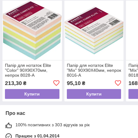
Папір для нотаток Elite
Папір для нотаток Elite
Папі
"Color" 90Х90Х70мм,
"Mix" 90Х90Х40мм, непрок
"Mix
непрок 8028-A
8016-A
8018
213,30
95,10
168
₴
₴
Купити
Купити
Про нас
100% позитивних з 303 відгуків за рік
Працює з 01.04.2014