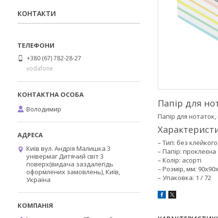
КОНТАКТИ
+380 (67) 782-28-27
vodafone
Папір для нот
Володимир
Папір для нотаток, 
Характеристи
– Тип: без клейког
Київ вул. Андрія Малишка 3
– Папір: проклеєна
універмаг Дитячий світ 3
– Колір: асорті
поверх(видача заздалегідь
– Розмір, мм: 90x90
оформлених замовлень), Київ,
– Упаковка: 1 / 72
Україна