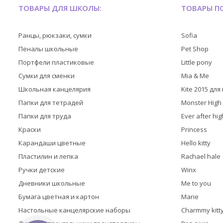
ТОВАРЫ ДЛЯ ШКОЛЫ:
ТОВАРЫ ПО
Ранцы, рюкзаки, сумки
Sofia
Пеналы школьные
Pet Shop
Портфели пластиковые
Little pony
Сумки для сменки
Mia & Me
Школьная канцелярия
Kite 2015 дл
Папки для тетрадей
Monster High
Папки для труда
Ever after hig
Краски
Princess
Карандаши цветные
Hello kitty
Пластилин и лепка
Rachael hale
Ручки детские
Winx
Дневники школьные
Me to you
Бумага цветная и картон
Marie
Настольные канцелярские наборы
Charmmy kitt