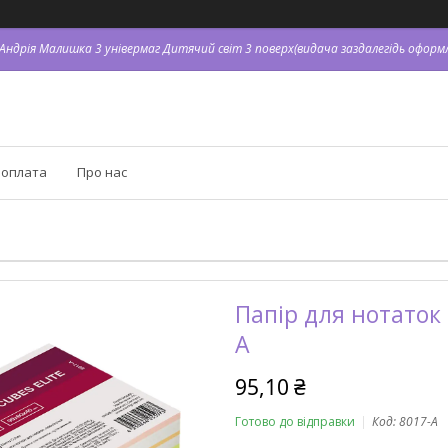
. Андрія Малишка 3 універмаг Дитячий світ 3 поверх(видача заздалегідь оформл
 оплата
Про нас
Папір для нотаток 
A
95,10 ₴
Готово до відправки
Код:
8017-A