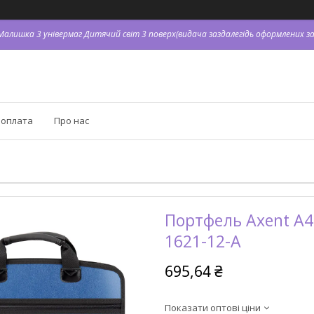
я Малишка 3 універмаг Дитячий світ 3 поверх(видача заздалегідь оформлених зам
 оплата
Про нас
Портфель Axent А4 
1621-12-A
695,64 ₴
Показати оптові ціни