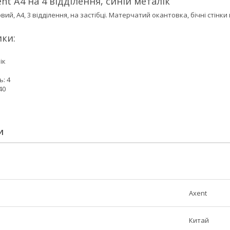
t А4 на 4 відділення, синій металік
ий, А4, 3 відділення, на застібці. Матерчатий окантовка, бічні стінки
ки:
ік
ь: 4
40
И
Axent
Китай