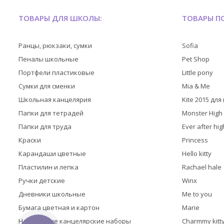
ТОВАРЫ ДЛЯ ШКОЛЫ:
ТОВАРЫ ПО
Ранцы, рюкзаки, сумки
Sofia
Пеналы школьные
Pet Shop
Портфели пластиковые
Little pony
Сумки для сменки
Mia & Me
Школьная канцелярия
Kite 2015 дл
Папки для тетрадей
Monster High
Папки для труда
Ever after hig
Краски
Princess
Карандаши цветные
Hello kitty
Пластилин и лепка
Rachael hale
Ручки детские
Winx
Дневники школьные
Me to you
Бумага цветная и картон
Marie
Настольные канцелярские наборы
Charmmy kitt