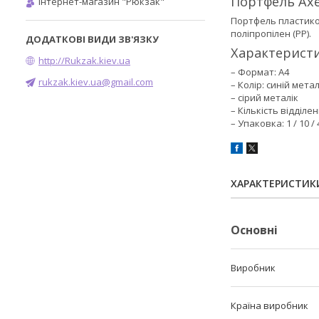
Портфель Axen
Інтернет-магазин "Рюкзак"
Портфель пластиков
поліпропілен (РР).
Характеристи
http://Rukzak.kiev.ua
– Формат: A4
rukzak.kiev.ua@gmail.com
– Колір: синій метал
– сірий металік
– Кількість відділен
– Упаковка: 1 / 10 / 
ХАРАКТЕРИСТИК
Основні
Виробник
Країна виробник