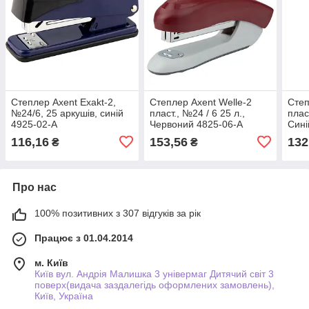
Степлер Axent Exakt-2,
Степлер Axent Welle-2
Степ
№24/6, 25 аркушів, синій
пласт., №24 / 6 25 л.,
плас
4925-02-A
Червоний 4825-06-A
Сині
116,16
153,56
132
₴
₴
Про нас
100% позитивних з 307 відгуків за рік
Працює з 01.04.2014
м. Київ
Київ вул. Андрія Малишка 3 універмаг Дитячий світ 3
поверх(видача заздалегідь оформлених замовлень),
Київ, Україна