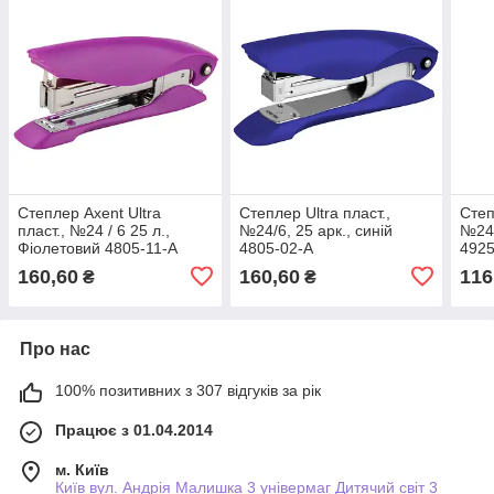
Степлер Axent Ultra
Степлер Ultra пласт.,
Степ
пласт., №24 / 6 25 л.,
№24/6, 25 арк., синій
№24/
Фіолетовий 4805-11-A
4805-02-A
4925
160,60
160,60
116
₴
₴
Про нас
100% позитивних з 307 відгуків за рік
Працює з 01.04.2014
м. Київ
Київ вул. Андрія Малишка 3 універмаг Дитячий світ 3