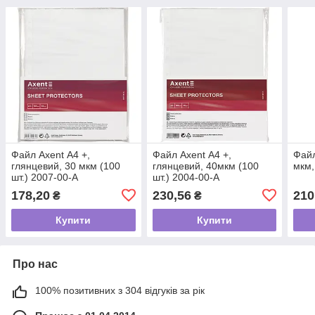
Файл Axent А4 +,
Файл Axent А4 +,
Файл
глянцевий, 30 мкм (100
глянцевий, 40мкм (100
мкм,
шт.) 2007-00-A
шт.) 2004-00-A
178,20
230,56
210
₴
₴
Купити
Купити
Про нас
100% позитивних з 304 відгуків за рік