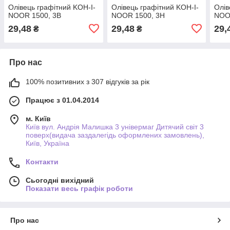
Олівець графітний KOH-I-
Олівець графітний KOH-I-
Олів
NOOR 1500, 3В
NOOR 1500, 3Н
NOO
29,48
29,48
29,
₴
₴
Про нас
100% позитивних з 307 відгуків за рік
Працює з 01.04.2014
м. Київ
Київ вул. Андрія Малишка 3 універмаг Дитячий світ 3
поверх(видача заздалегідь оформлених замовлень),
Київ, Україна
Контакти
Сьогодні вихідний
Показати весь графік роботи
Про нас