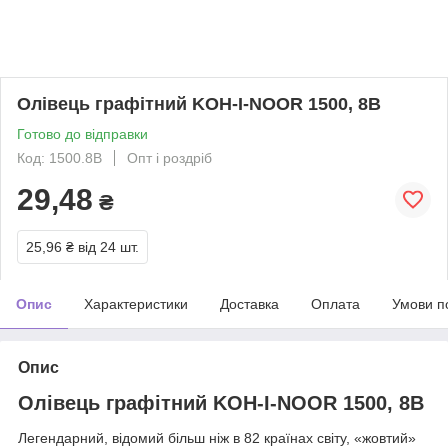
Олівець графітний KOH-I-NOOR 1500, 8В
Готово до відправки
Код: 1500.8B
Опт і роздріб
29,48
₴
25,96 ₴
від 24 шт.
Опис
Характеристики
Доставка
Оплата
Умови п
Опис
Олівець графітний KOH-I-NOOR 1500, 8В
Легендарний, відомий більш ніж в 82 країнах світу, «жовтий»