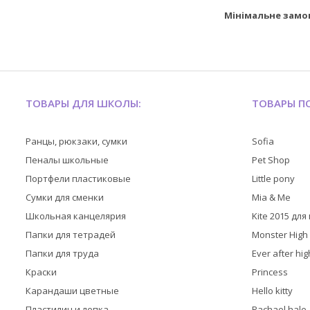
Мінімальне замо
ТОВАРЫ ДЛЯ ШКОЛЫ:
ТОВАРЫ ПО
Ранцы, рюкзаки, сумки
Sofia
Пеналы школьные
Pet Shop
Портфели пластиковые
Little pony
Сумки для сменки
Mia & Me
Школьная канцелярия
Kite 2015 дл
Папки для тетрадей
Monster High
Папки для труда
Ever after hig
Краски
Princess
Карандаши цветные
Hello kitty
Пластилин и лепка
Rachael hale