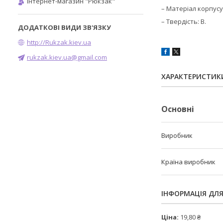
Інтернет-магазин "Рюкзак"
–
Матеріал корпусу
– Твердість: B.
http://Rukzak.kiev.ua
rukzak.kiev.ua@gmail.com
ХАРАКТЕРИСТИК
Основні
Виробник
Країна виробник
ІНФОРМАЦІЯ ДЛ
Ціна:
19,80 ₴