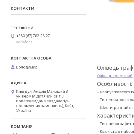
КОНТАКТИ
+380 (67) 782-28-27
vodafone
Олівець граф
Володимир
Олівець графітний
Особливості:
Київ вул. Андрія Малишка 3
– Корпус жовтого к
універмаг Дитячий світ 3
– Тиснення золотом
поверх(видача заздалегідь
оформлених замовлень), Київ,
– Шестигранний в п
Україна
Характеристи
– Тип: ченографит
–
Кількість в наборі: