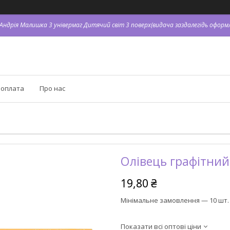
. Андрія Малишка 3 універмаг Дитячий світ 3 поверх(видача заздалегідь оформл
 оплата
Про нас
Олівець графітний
19,80 ₴
Мінімальне замовлення — 10 шт.
Показати всі оптові ціни