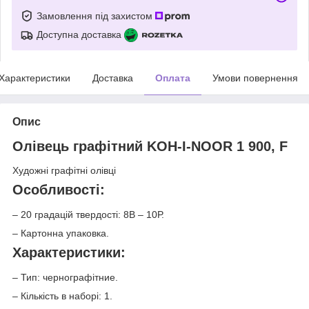
Замовлення під захистом
Доступна доставка
Характеристики
Доставка
Оплата
Умови повернення
Опис
Олівець графітний KOH-I-NOOR 1 900, F
Художні графітні олівці
Особливості:
– 20 градацій твердості: 8В – 10Р.
– Картонна упаковка.
Характеристики:
– Тип: чернографітние.
– Кількість в наборі: 1.