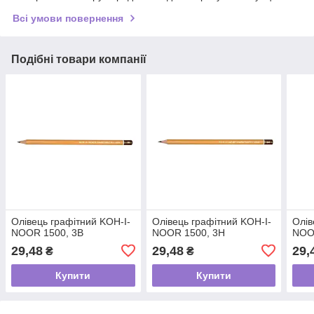
Всі умови повернення
Подібні товари компанії
Олівець графітний KOH-I-
Олівець графітний KOH-I-
Олів
NOOR 1500, 3В
NOOR 1500, 3Н
NOO
29,48
29,48
29,
₴
₴
Купити
Купити