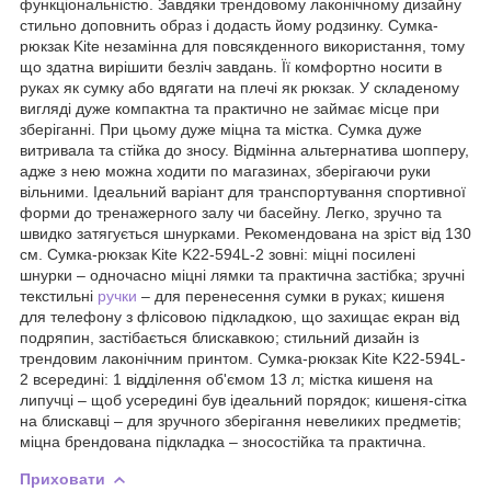
функціональністю. Завдяки трендовому лаконічному дизайну
стильно доповнить образ і додасть йому родзинку. Сумка-
рюкзак Kite незамінна для повсякденного використання, тому
що здатна вирішити безліч завдань. Її комфортно носити в
руках як сумку або вдягати на плечі як рюкзак. У складеному
вигляді дуже компактна та практично не займає місце при
зберіганні. При цьому дуже міцна та містка. Сумка дуже
витривала та стійка до зносу. Відмінна альтернатива шопперу,
адже з нею можна ходити по магазинах, зберігаючи руки
вільними. Ідеальний варіант для транспортування спортивної
форми до тренажерного залу чи басейну. Легко, зручно та
швидко затягується шнурками. Рекомендована на зріст від 130
см. Сумка-рюкзак Kite K22-594L-2 зовні: міцні посилені
шнурки – одночасно міцні лямки та практична застібка; зручні
текстильні
ручки
– для перенесення сумки в руках; кишеня
для телефону з флісовою підкладкою, що захищає екран від
подряпин, застібається блискавкою; стильний дизайн із
трендовим лаконічним принтом. Сумка-рюкзак Kite K22-594L-
2 всередині: 1 відділення об'ємом 13 л; містка кишеня на
липучці – щоб усередині був ідеальний порядок; кишеня-сітка
на блискавці – для зручного зберігання невеликих предметів;
міцна брендована підкладка – зносостійка та практична.
Приховати