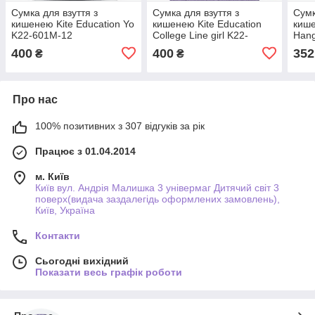
Сумка для взуття з
Сумка для взуття з
Сумк
кишенею Kite Education Yo
кишенею Kite Education
кише
K22-601M-12
College Line girl K22-
Hang
601M-1
400
400
352
₴
₴
Про нас
100% позитивних з 307 відгуків за рік
Працює з 01.04.2014
м. Київ
Київ вул. Андрія Малишка 3 універмаг Дитячий світ 3
поверх(видача заздалегідь оформлених замовлень),
Київ, Україна
Контакти
Сьогодні вихідний
Показати весь графік роботи