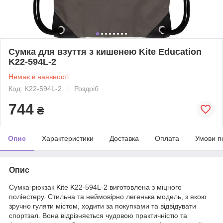
Сумка для взуття з кишенею Kite Education
K22-594L-2
Немає в наявності
Код: K22-594L-2
Роздріб
744
₴
Опис
Характеристики
Доставка
Оплата
Умови п
Опис
Сумка-рюкзак Kite K22-594L-2 виготовлена з міцного
поліестеру. Стильна та неймовірно легенька модель, з якою
зручно гуляти містом, ходити за покупками та відвідувати
спортзал. Вона відрізняється чудовою практичністю та