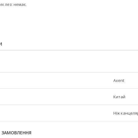
их лез: немає.
И
Axent
Китай
Ніж канцеля
Я ЗАМОВЛЕННЯ