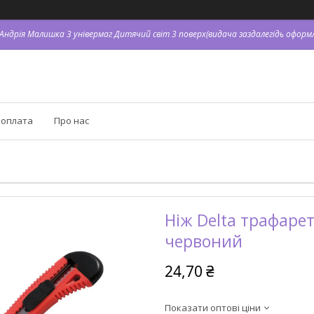
. Андрія Малишка 3 універмаг Дитячий світ 3 поверх(видача заздалегідь оформл
 оплата
Про нас
Ніж Delta трафаре
червоний
24,70 ₴
Показати оптові ціни