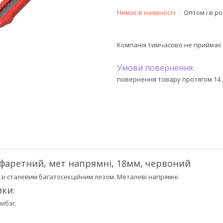
Немає в наявності
Оптом і в р
Компанія тимчасово не приймає
повернення товару протягом 14 
афаретний, мет напрямні, 18мм, червоний
зі сталевим багатосекційним лезом. Металеві напрямні.
ки:
либэг.