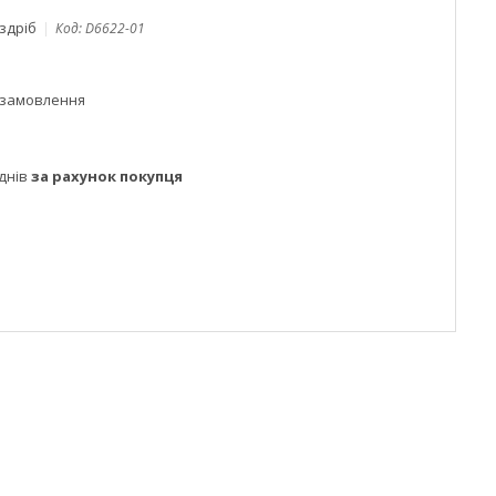
оздріб
Код:
D6622-01
 замовлення
днів
за рахунок покупця