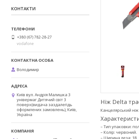
КОНТАКТИ
+380 (67) 782-28-27
vodafone
Володимир
Київ вул. Андрія Малишка 3
універмаг Дитячий світ 3
Ніж Delta тр
поверх(видача заздалегідь
оформлених замовлень), Київ,
Канцелярський ніж 
Україна
Характеристи
– Тип упаковки: по
– Колір: червоний.
– Ширина леза: 18.