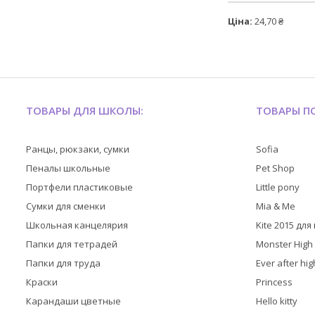
Ціна:
24,70 ₴
ТОВАРЫ ДЛЯ ШКОЛЫ:
ТОВАРЫ ПО
Ранцы, рюкзаки, сумки
Sofia
Пеналы школьные
Pet Shop
Портфели пластиковые
Little pony
Сумки для сменки
Mia & Me
Школьная канцелярия
Kite 2015 дл
Папки для тетрадей
Monster High
Папки для труда
Ever after hig
Краски
Princess
Карандаши цветные
Hello kitty