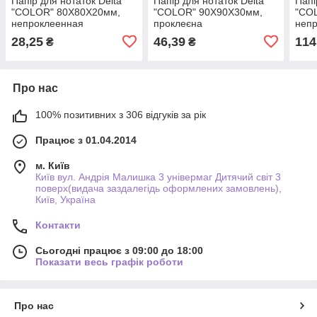
Папір для нотаток Delta
Папір для нотаток Delta
Папі
"COLOR" 80Х80Х20мм,
"COLOR" 90Х90Х30мм,
"CO
непроклеенная
проклеєна
неп
28,25
46,39
114
₴
₴
Про нас
100% позитивних з 306 відгуків за рік
Працює з 01.04.2014
м. Київ
Київ вул. Андрія Малишка 3 універмаг Дитячий світ 3
поверх(видача заздалегідь оформлених замовлень),
Київ, Україна
Контакти
Сьогодні працює з 09:00 до 18:00
Показати весь графік роботи
Про нас