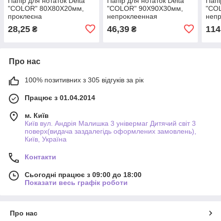
Папір для нотаток Delta
Папір для нотаток Delta
Папі
"COLOR" 80Х80Х20мм,
"COLOR" 90Х90Х30мм,
"CO
проклеєна
непроклеенная
неп
28,25
46,39
114
₴
₴
Про нас
100% позитивних з 305 відгуків за рік
Працює з 01.04.2014
м. Київ
Київ вул. Андрія Малишка 3 універмаг Дитячий світ 3
поверх(видача заздалегідь оформлених замовлень),
Київ, Україна
Контакти
Сьогодні працює з 09:00 до 18:00
Показати весь графік роботи
Про нас