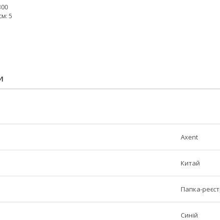
300
м: 5
И
Axent
Китай
Папка-реєс
Синій