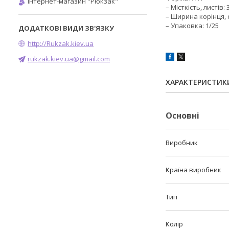
Інтернет-магазин "Рюкзак"
– Місткість, листів: 
– Ширина корінця, с
– Упаковка: 1/25
http://Rukzak.kiev.ua
rukzak.kiev.ua@gmail.com
ХАРАКТЕРИСТИК
Основні
Виробник
Країна виробник
Тип
Колір