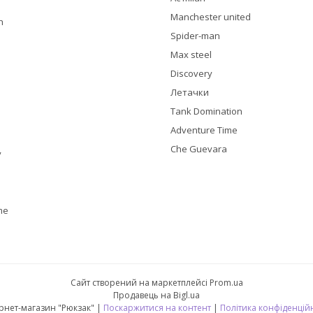
Manchester united
h
Spider-man
Max steel
Discovery
Летачки
Tank Domination
Adventure Time
Che Guevara
y
me
Сайт створений на маркетплейсі
Prom.ua
Продавець на Bigl.ua
Інтернет-магазин "Рюкзак" |
Поскаржитися на контент
|
Політика конфіденцій