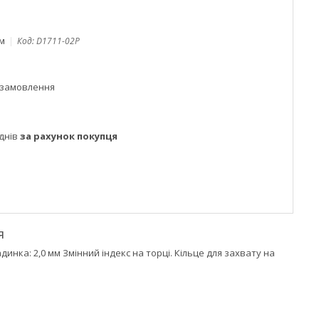
ом
Код:
D1711-02P
 замовлення
днів
за рахунок покупця
я
инка: 2,0 мм Змінний індекс на торці. Кільце для захвату на