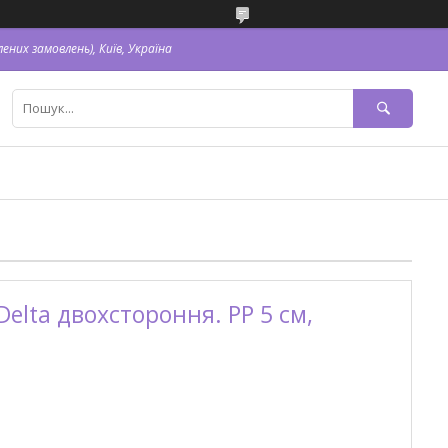
ених замовлень), Київ, Україна
elta двохстороння. PP 5 см,