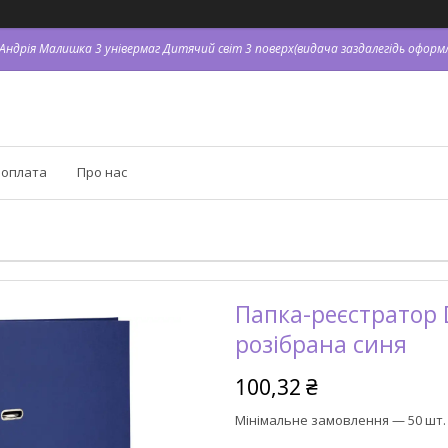
. Андрія Малишка 3 універмаг Дитячий світ 3 поверх(видача заздалегідь оформл
 оплата
Про нас
Папка-реєстратор D
розібрана синя
100,32 ₴
Мінімальне замовлення — 50 шт.