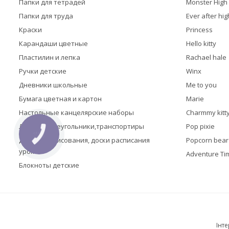
Папки для тетрадей
Monster High
Папки для труда
Ever after hig
Краски
Princess
Карандаши цветные
Hello kitty
Пластилин и лепка
Rachael hale
Ручки детские
Winx
Дневники школьные
Me to you
Бумага цветная и картон
Marie
Настольные канцелярские наборы
Charmmy kitt
Линейки,треугольники,транспортиры
Pop pixie
КНОПКА
ЗВ'ЯЗКУ
Доски для рисования, доски расписания
Popcorn bear
уроков
Adventure Ti
Блокноты детские