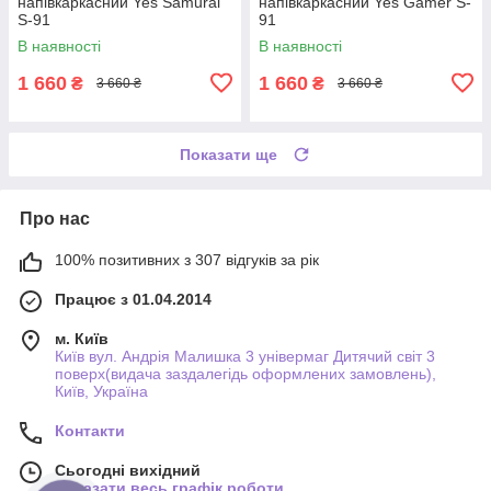
напівкаркасний Yes Samurai
напівкаркасний Yes Gamer S-
S-91
91
В наявності
В наявності
1 660
1 660
₴
₴
3 660 ₴
3 660 ₴
Показати ще
Про нас
100% позитивних з 307 відгуків за рік
Працює з 01.04.2014
м. Київ
Київ вул. Андрія Малишка 3 універмаг Дитячий світ 3
поверх(видача заздалегідь оформлених замовлень),
Київ, Україна
Контакти
Сьогодні вихідний
Показати весь графік роботи