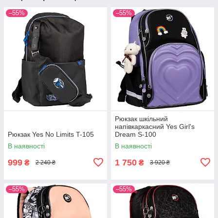
–55%
–55%
Рюкзак шкільний
напівкаркасний Yes Girl's
Рюкзак Yes No Limits T-105
Dream S-100
В наявності
В наявності
999
1 750
₴
₴
2 240 ₴
3 920 ₴
–55%
–55%