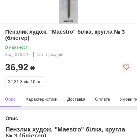
Пензлик худож. "Maestro" білка, кругла № 3
(блістер)
В наявності
Код: 310370
Опт і роздріб
36,92
₴
32,31 ₴
від 10 шт.
Опис
Характеристики
Доставка
Оплата
Умови п
Опис
Пензлик худож. "Maestro" білка, кругла
№ 3 (блістер)