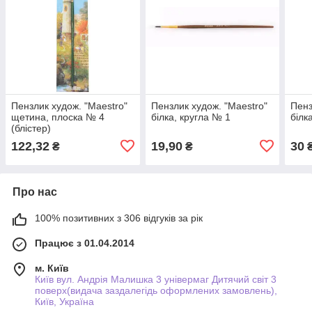
Пензлик худож. "Maestro"
Пензлик худож. "Maestro"
Пенз
щетина, плоска № 4
білка, кругла № 1
білк
(блістер)
122,32
19,90
30
₴
₴
Про нас
100% позитивних з 306 відгуків за рік
Працює з 01.04.2014
м. Київ
Київ вул. Андрія Малишка 3 універмаг Дитячий світ 3
поверх(видача заздалегідь оформлених замовлень),
Київ, Україна