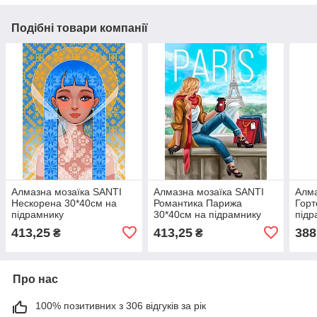
Подібні товари компанії
Алмазна мозаїка SANTI
Алмазна мозаїка SANTI
Алма
Нескорена 30*40см на
Романтика Парижа
Горт
підрамнику
30*40см на підрамнику
підр
413,25
413,25
388
₴
₴
Про нас
100% позитивних з 306 відгуків за рік