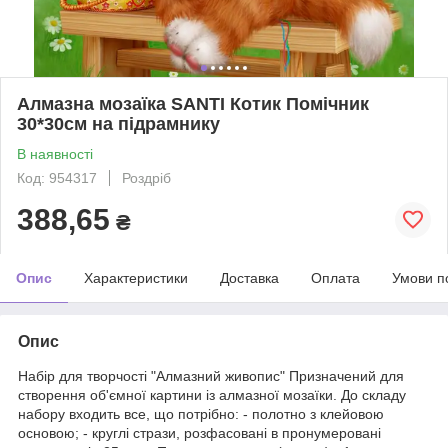
Алмазна мозаїка SANTI Котик Помічник
30*30см на підрамнику
В наявності
Код: 954317
Роздріб
388,65
₴
Опис
Характеристики
Доставка
Оплата
Умови п
Опис
Набір для творчості "Алмазний живопис" Призначений для
створення об'ємної картини із алмазної мозаїки. До складу
набору входить все, що потрібно: - полотно з клейовою
основою; - круглі стрази, розфасовані в пронумеровані