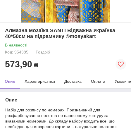
Алмазна мозаїка SANTI Відважна Українка
40*50см на підрамнику ©mosyakart
В наявності
Код: 954385
Роздріб
573,90
₴
Опис
Характеристики
Доставка
Оплата
Умови п
Опис
Набір для розпису по номерах. Призначений для
розфарбовування полотна по нанесеному контуру за
вказаними номерами. До складу набору входить все, що
необхідно для створення картини: - натуральне полотно з