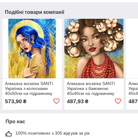
Подібні товари компанії
Алмазна мозаїка SANTI
Алмазна мозаїка SANTI
Алма
Українка з колосками
Українка з бавовною
Укра
40х50см на підрамнику
40х40см на підрамнику
40х4
573,90
487,93
487
₴
₴
Про нас
100% позитивних з 305 відгуків за рік