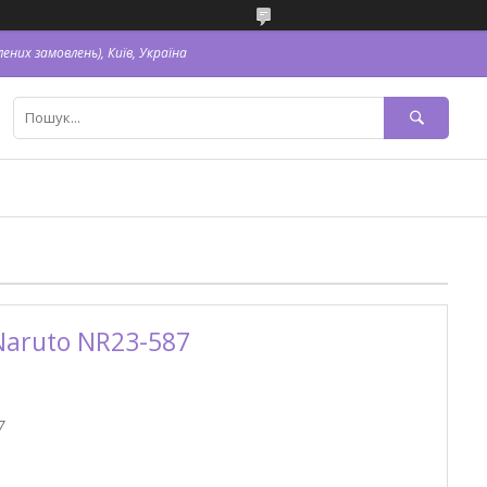
ених замовлень), Київ, Україна
Naruto NR23-587
7