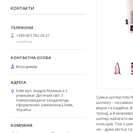
КОНТАКТИ
+380 (67) 782-28-27
vodafone
Володимир
Київ вул. Андрія Малишка 3
універмаг Дитячий світ 3
Сумка-шопер Kite N
поверх(видача заздалегідь
шопінгу – незамінн
оформлених замовлень), Київ,
міцна та надійна. 
Україна
тренд, а й можливі
шопер набагато мі
кольорів. Тож з ці
см – дуже містка т