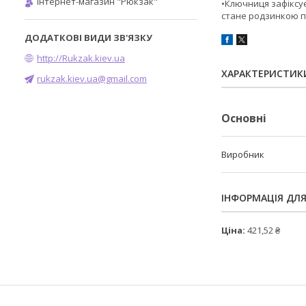
Інтернет-магазин "Рюкзак"
•Ключниця зафіксує
стане родзинкою п
http://Rukzak.kiev.ua
ХАРАКТЕРИСТИК
rukzak.kiev.ua@gmail.com
Основні
Виробник
ІНФОРМАЦІЯ ДЛ
Ціна:
421,52 ₴