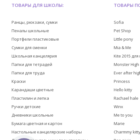
ТОВАРЫ ДЛЯ ШКОЛЫ:
ТОВАРЫ ПО
Ранцы, рюкзаки, сумки
Sofia
Пеналы школьные
Pet Shop
Портфели пластиковые
Little pony
Сумки для сменки
Mia & Me
Школьная канцелярия
Kite 2015 дл
Папки для тетрадей
Monster High
Папки для труда
Ever after hig
Краски
Princess
Карандаши цветные
Hello kitty
Пластилин и лепка
Rachael hale
Ручки детские
Winx
Дневники школьные
Me to you
Бумага цветная и картон
Marie
Настольные канцелярские наборы
Charmmy kitt