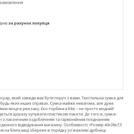
 замовлення
днів
за рахунок покупця
есуар, який завжди має бути поруч з вами. Текстильна сумка для
 будь-яких інших справах. Сумка майже невагома, але дуже
має місця в рюкзаку. Еко-торбинка Kite – не просто модний
еться щоразу купувати пластикові пакети. До того ж, сумка-
н з лаконічним оздобленням та гармонійним поєднанням
денного відвідування магазину. Особливості: •Розмір 40х38х7,5
ня на блискавці збереже в порядку усі важливі дрібниці.