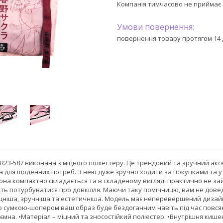
Компанія тимчасово не приймає
повернення товару протягом 14 
R23-587 виконана з міцного поліестеру. Це трендовий та зручний акс
а для щоденних потреб. З нею дуже зручно ходити за покупками та у
Вона компактно складається та в складеному вигляді практично не зай
сть потурбуватися про довкілля. Маючи таку помічницю, вам не довед
цніша, зручніша та естетичніша. Модель має неперевершений дизай
єю сумкою-шопером ваш образ буде бездоганним навіть під час повсяк
а ємна. •Матеріал – міцний та зносостійкий поліестер. •Внутрішня кише