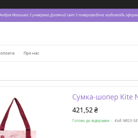
. Андрія Малишка 3 універмаг Дитячий світ 3 поверх(видача заздалегідь оформл
 оплата
Про нас
Сумка-шопер Kite 
421,52 ₴
Готово до відправки
Код:
NR23-58