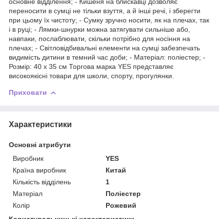
основне відділення; - Кишеня на блискавці дозволяє
переносити в сумці не тільки взуття, а й інші речі, і зберегти
при цьому їх чистоту; - Сумку зручно носити, як на плечах, так
і в руці; - Лямки-шнурки можна затягувати сильніше або,
навпаки, послаблювати, скільки потрібно для носіння на
плечах; - Світловідбивальні елементи на сумці забезпечать
видимість дитини в темний час доби; - Матеріал: поліестер; -
Розмір: 40 х 35 см Торгова марка YES представляє
високоякісні товари для школи, спорту, прогулянки.
Приховати
Характеристики
Основні атрибути
Виробник
YES
Країна виробник
Китай
Кількість відділень
1
Матеріал
Поліестер
Колір
Рожевий
Користувальницькі характеристики