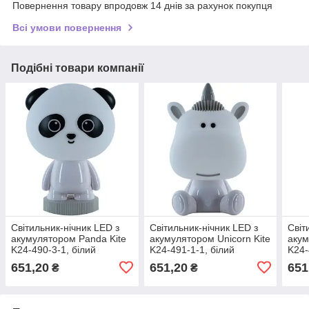
Повернення товару впродовж 14 днів за рахунок покупця
Всі умови повернення
Подібні товари компанії
Світильник-нічник LED з
Світильник-нічник LED з
Світ
акумулятором Panda Kite
акумулятором Unicorn Kite
акум
K24-490-3-1, білий
K24-491-1-1, білий
K24-
651,20
651,20
651
₴
₴