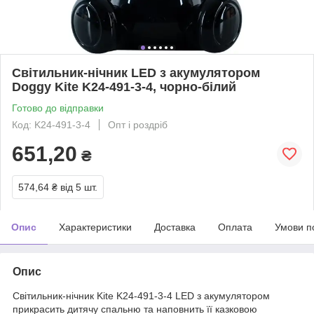
Світильник-нічник LED з акумулятором
Doggy Kite K24-491-3-4, чорно-білий
Готово до відправки
Код: K24-491-3-4
Опт і роздріб
651,20
₴
574,64 ₴
від 5 шт.
Опис
Характеристики
Доставка
Оплата
Умови п
Опис
Світильник-нічник Kite K24-491-3-4 LED з акумулятором
прикрасить дитячу спальню та наповнить її казковою