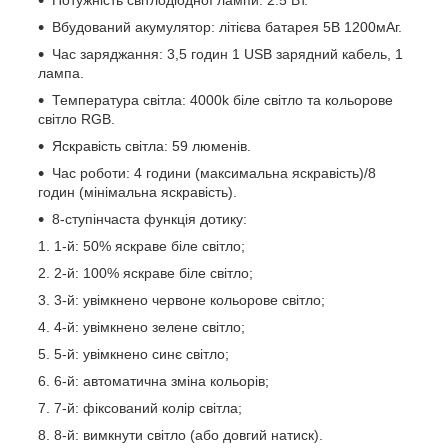
Вбудований акумулятор: літієва батарея 5В 1200мАг.
Час заряджання: 3,5 годин 1 USB зарядний кабель, 1
лампа.
Температура світла: 4000k біле світло та кольорове
світло RGB.
Яскравість світла: 59 люменів.
Час роботи: 4 години (максимальна яскравість)/8
годин (мінімальна яскравість).
8-ступінчаста функція дотику:
1-й: 50% яскраве біле світло;
2-й: 100% яскраве біле світло;
3-й: увімкнено червоне кольорове світло;
4-й: увімкнено зелене світло;
5-й: увімкнено синє світло;
6-й: автоматична зміна кольорів;
7-й: фіксований колір світла;
8-й: вимкнути світло (або довгий натиск).