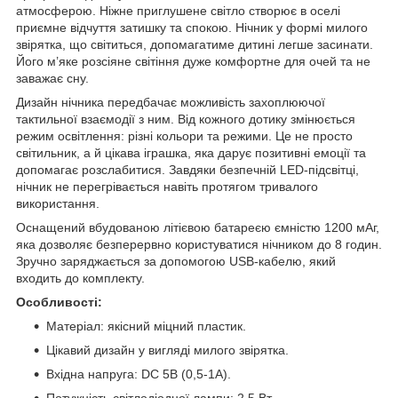
атмосферою. Ніжне приглушене світло створює в оселі
приємне відчуття затишку та спокою. Нічник у формі милого
звірятка, що світиться, допомагатиме дитині легше засинати.
Його м’яке розсіяне світіння дуже комфортне для очей та не
заважає сну.
Дизайн нічника передбачає можливість захоплюючої
тактильної взаємодії з ним. Від кожного дотику змінюється
режим освітлення: різні кольори та режими. Це не просто
світильник, а й цікава іграшка, яка дарує позитивні емоції та
допомагає розслабитися. Завдяки безпечній LED-підсвітці,
нічник не перегрівається навіть протягом тривалого
використання.
Оснащений вбудованою літієвою батареєю ємністю 1200 мАг,
яка дозволяє безперервно користуватися нічником до 8 годин.
Зручно заряджається за допомогою USB-кабелю, який
входить до комплекту.
Особливості:
Матеріал: якісний міцний пластик.
Цікавий дизайн у вигляді милого звірятка.
Вхідна напруга: DC 5B (0,5-1A).
Потужність світлодіодної лампи: 2.5 Вт.