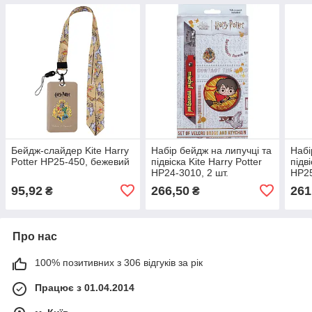
Бейдж-слайдер Kite Harry
Набір бейдж на липучці та
Набі
Potter HP25-450, бежевий
підвіска Kite Harry Potter
підві
HP24-3010, 2 шт.
HP25
95,92
266,50
261
₴
₴
Про нас
100% позитивних з 306 відгуків за рік
Працює з 01.04.2014