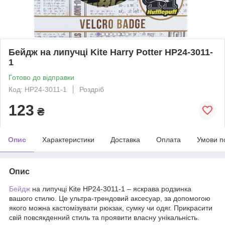
Бейдж на липучці Kite Harry Potter HP24-3011-
1
Готово до відправки
Код: HP24-3011-1
Роздріб
123
₴
Опис
Характеристики
Доставка
Оплата
Умови п
Опис
Бейдж
на липучці Kite HP24-3011-1 – яскрава родзинка
вашого стилю. Це ультра-трендовий аксесуар, за допомогою
якого можна кастомізувати рюкзак, сумку чи одяг. Прикрасити
свій повсякденний стиль та проявити власну унікальність.