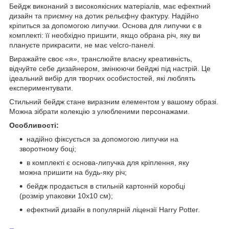
Бейдж виконаний з високоякісних матеріалів, має ефектний
дизайн та приємну на дотик рельєфну фактуру. Надійно
кріпиться за допомогою липучки. Основа для липучки є в
комплекті: її необхідно пришити, якщо обрана річ, яку ви
плануєте прикрасити, не має velcro-панелі.
Виражайте своє «я», транслюйте власну креативність,
відчуйте себе дизайнером, змінюючи бейджі під настрій. Це
ідеальний вибір для творчих особистостей, які люблять
експериментувати.
Стильний бейдж стане виразним елементом у вашому образі.
Можна зібрати колекцію з улюбленими персонажами.
Особливості:
надійно фіксується за допомогою липучки на
зворотному боці;
в комплекті є основа-липучка для кріплення, яку
можна пришити на будь-яку річ;
бейдж продається в стильній картонній коробці
(розмір упаковки 10х10 см);
ефектний дизайн в популярній ліцензії Harry Potter.