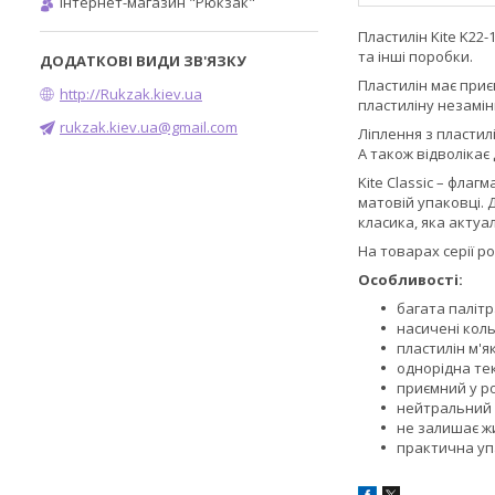
Інтернет-магазин "Рюкзак"
Пластилін Kite K22
та інші поробки.
Пластилін має приє
http://Rukzak.kiev.ua
пластиліну незамін
rukzak.kiev.ua@gmail.com
Ліплення з пластил
А також відволікає
Kite Classic – флаг
матовій упаковці. 
класика, яка актуа
На товарах серії р
Особливості:
багата палітр
насичені коль
пластилін м'я
однорідна тек
приємний у ро
нейтральний 
не залишає ж
практична упа