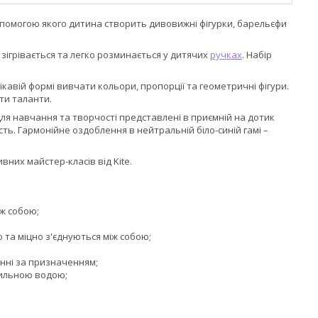
а допомогою якого дитина створить дивовижні фігурки, барельєфи
зігрівається та легко розминається у дитячих
ручках
. Набір
кавій формі вивчати кольори, пропорції та геометричні фігури.
ти таланти.
и для навчання та творчості представлені в приємній на дотик
ть. Гармонійне оздоблення в нейтральній біло-синій гамі –
вних майстер-класів від Kite.
іж собою;
о та міцно з'єднуються між собою;
нні за призначенням;
мильною водою;