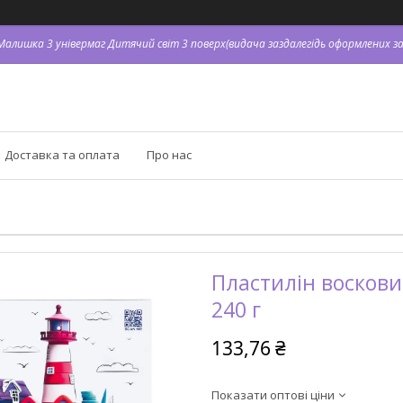
я Малишка 3 універмаг Дитячий світ 3 поверх(видача заздалегідь оформлених зам
Доставка та оплата
Про нас
Пластилін восковий 
240 г
133,76 ₴
Показати оптові ціни