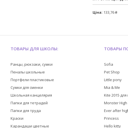
Ціна:
133,76 ₴
ТОВАРЫ ДЛЯ ШКОЛЫ:
ТОВАРЫ ПО
Ранцы, рюкзаки, сумки
Sofia
Пеналы школьные
Pet Shop
Портфели пластиковые
Little pony
Сумки для сменки
Mia & Me
Школьная канцелярия
Kite 2015 дл
Папки для тетрадей
Monster High
Папки для труда
Ever after hig
Краски
Princess
Карандаши цветные
Hello kitty