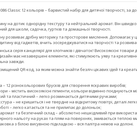
-1086 Classic 12 кольорів – барвистий набір для дитячої творчості, з
мну на дотик однорідну текстуру та нейтральний аромат. Він швидко 
ний для школи, садочка, гуртків та домашньої творчості.
іну розвиває дрібну моторику та просторове мислення. Допомагає у ці
 дитину від гаджетів, вчить зосереджуватися на творчості та розвива
манська серія канцелярії для хлопчиків і дівчаток! Високоякісні товар
Дизайн має незавершені елементи, які стимулюють уяву та креативніс
льна завжди.
озміщений QR-код, за яким можна знайти безліч цікавих ідей та креати
а – 12 різнокольорових брусків для створення яскравих виробів;
ори – містить високоякісні пігменти, кольори відмінно поєднуються м
кий та пластичний – легко розминається дитячими ручками;
стура – не кришиться і не твердне на відкритому повітрі, деталі легк
боті – легко катається та не прилипає до долоньок;
аромат та безпечний склад – абсолютно нешкідливий при використа
ирного нальоту на руках та плям на поверхнях, змивається теплою 
ковка з білою висувною підкладкою – вся палітра немов на долоні.