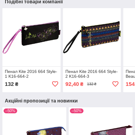
Подібні товари компанії
Пенал Kite 2016 664 Style-
Пенал Kite 2016 664 Style-
Пена
1 K16-664-2
2 K16-664-3
Beau
132
92,40
154
₴
₴
132 ₴
Акційні пропозиції та новинки
–50%
–50%