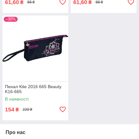
61,60
61,60
₴
₴
88 ₴
88 ₴
–30%
Пенал Kite 2016 665 Beauty
K16-665
В наявності
154
₴
220 ₴
Про нас