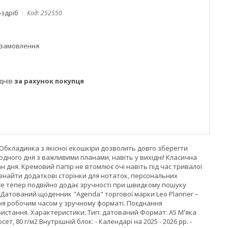
оздріб
Код:
252550
 замовлення
днів
за рахунок покупця
 Обкладинка з якісної екошкіри дозволить довго зберегти
ного дня з важливими планами, навіть у вихідні! Класична
 дня. Кремовий папір не втомлює очі навіть під час тривалої
 знайти додаткові сторінки для нотаток, персональних
лясе тепер подвійно додає зручності при швидкому пошуку
! Датований щоденник "Agenda" торгової марки Leo Planner –
ня робочим часом у зручному форматі. Поєднання
истання. Характеристики: Тип: датований Формат: А5 М'яка
т, 80 г/м2 Внутрішній блок: - Календарі на 2025 - 2026 рр. -