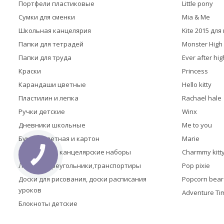
Портфели пластиковые
Little pony
Сумки для сменки
Mia & Me
Школьная канцелярия
Kite 2015 дл
Папки для тетрадей
Monster High
Папки для труда
Ever after hig
Краски
Princess
Карандаши цветные
Hello kitty
Пластилин и лепка
Rachael hale
Ручки детские
Winx
Дневники школьные
Me to you
Бумага цветная и картон
Marie
Настольные канцелярские наборы
Charmmy kitt
Линейки,треугольники,транспортиры
Pop pixie
Доски для рисования, доски расписания
Popcorn bear
уроков
Adventure Ti
Блокноты детские