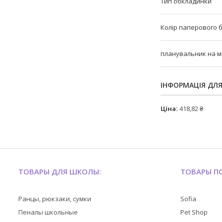
Тип обкладинки
Колір паперового 
планувальник на м
ІНФОРМАЦІЯ ДЛ
Ціна:
418,82 ₴
ТОВАРЫ ДЛЯ ШКОЛЫ:
ТОВАРЫ ПО
Ранцы, рюкзаки, сумки
Sofia
Пеналы школьные
Pet Shop