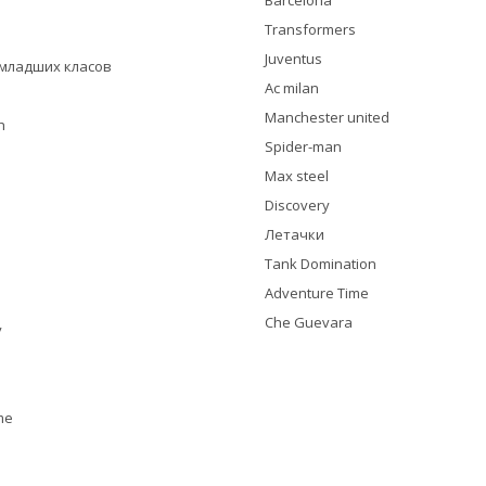
Barcelona
Transformers
Juventus
я младших класов
Ac milan
Manchester united
h
Spider-man
Max steel
Discovery
Летачки
Tank Domination
Adventure Time
Che Guevara
y
me