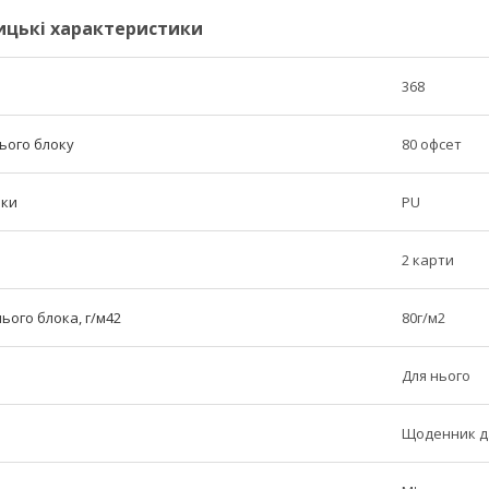
ицькі характеристики
368
ього блоку
80 офсет
нки
PU
2 карти
ього блока, г/м42
80г/м2
Для нього
Щоденник д