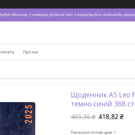
. Андрія Малишка 3 універмаг Дитячий світ 3 поверх(видача заздалегідь оформл
 оплата
Про нас
Щоденник А5 Leo P
темно синій 368 с
465,36 ₴
418,82 ₴
Показати оптові ціни