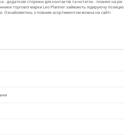
ка - додаткові сторінки для контактів та нотаток - планінг на рік
енники торгової марки Leo Planner займають лідируючу позицію
кою. Ознайомитись з повним асортиментом можна на сайті
анія