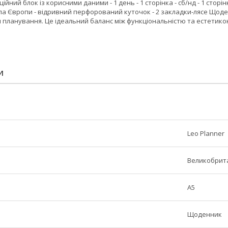
йний блок із корисними даними - 1 день - 1 сторінка - сб/нд - 1 сторін
апа Європи - відривний перфорований куточок - 2 закладки-лясе Щод
ля планування. Це ідеальний баланс між функціональністю та естети
И
Leo Planner
Великобрит
A5
Щоденник