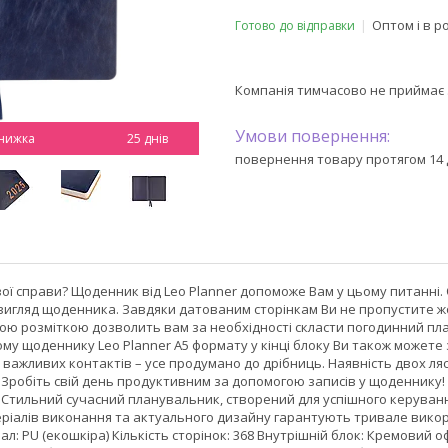
Оптом і в р
Готово до відправки
Компанія тимчасово не приймає
25 днів
повернення товару протягом 14 
ої справи? Щоденник від Leo Planner допоможе Вам у цьому питанні.
игляд щоденника. Завдяки датованим сторінкам Ви не пропустите жод
ою розміткою дозволить вам за необхідності скласти погодинний план
му щоденнику Leo Planner А5 формату у кінці блоку Ви також можете
та важливих контактів – усе продумано до дрібниць. Наявність двох 
! Зробіть свій день продуктивним за допомогою записів у щоденнику
. Стильний сучасний планувальник, створений для успішного керуван
еріалів виконання та актуального дизайну гарантують тривале викор
: PU (екошкіра) Кількість сторінок: 368 Внутрішній блок: Кремовий офсе