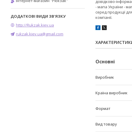
Інтернет-магазин "Рюкзак"
довідково-інформаці
- мапа України - м
серед продукції д
компанії.
http://Rukzak.kiev.ua
rukzak.kiev.ua@gmail.com
ХАРАКТЕРИСТИК
Основні
Виробник
Країна виробник
Формат
Вид товару