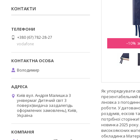
КОНТАКТИ
+380 (67) 782-28-27
–10%
vodafone
Володимир
Як упорядкувати св
Київ вул. Андрія Малишка 3
презентабельний в
універмаг Дитячий світ 3
ліновка з погодинн
поверх(видача заздалегідь
роботи. У датовано
оформлених замовлень), Київ,
роздумів, ескізів 
Україна
потрібної сторінки
новинка 2025 року
високоякісних мат
обкладинка Матеріал