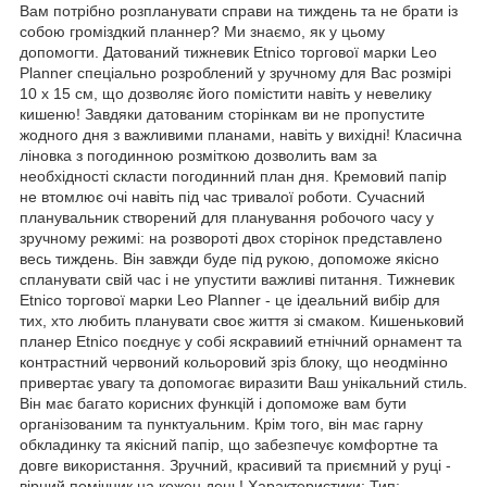
Вам потрібно розпланувати справи на тиждень та не брати із
собою громіздкий планнер? Ми знаємо, як у цьому
допомогти. Датований тижневик Etnico торгової марки Leo
Planner спеціально розроблений у зручному для Вас розмірі
10 х 15 см, що дозволяє його помістити навіть у невелику
кишеню! Завдяки датованим сторінкам ви не пропустите
жодного дня з важливими планами, навіть у вихідні! Класична
ліновка з погодинною розміткою дозволить вам за
необхідності скласти погодинний план дня. Кремовий папір
не втомлює очі навіть під час тривалої роботи. Сучасний
планувальник створений для планування робочого часу у
зручному режимі: на розвороті двох сторінок представлено
весь тиждень. Він завжди буде під рукою, допоможе якісно
спланувати свій час і не упустити важливі питання. Тижневик
Etnico торгової марки Leo Planner - це ідеальний вибір для
тих, хто любить планувати своє життя зі смаком. Кишеньковий
планер Etnico поєднує у собі яскравиий етнічний орнамент та
контрастний червоний кольоровий зріз блоку, що неодмінно
привертає увагу та допомогає виразити Ваш унікальний стиль.
Він має багато корисних функцій і допоможе вам бути
організованим та пунктуальним. Крім того, він має гарну
обкладинку та якісний папір, що забезпечує комфортне та
довге використання. Зручний, красивий та приємний у руці -
вірний помічник на кожен день! Характеристики: Тип: