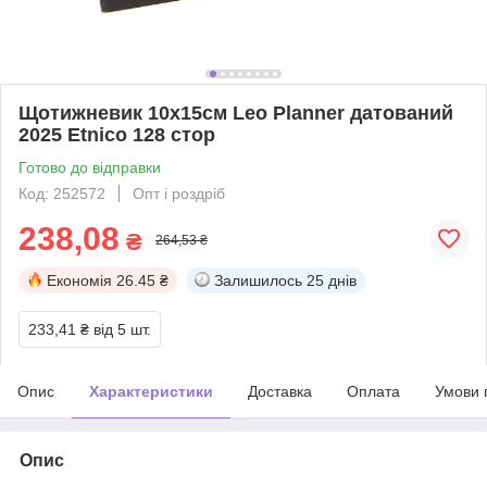
Щотижневик 10х15см Leo Planner датований
2025 Etnico 128 стор
Готово до відправки
Код: 252572
Опт і роздріб
238,08
₴
264,53 ₴
Економія
26.45 ₴
Залишилось
25 днів
233,41 ₴
від 5 шт.
Опис
Характеристики
Доставка
Оплата
Умови 
Опис