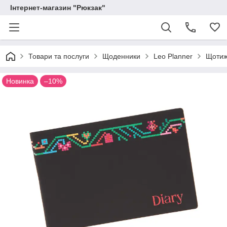
Інтернет-магазин "Рюкзак"
Товари та послуги
Щоденники
Leo Planner
Щотиж
Новинка
–10%