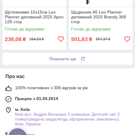
Щотижневик 10х15см Leo
Щоденник А5 Leo Planner
Planner датований 2025 Apiro
датований 2025 Brandy 368
128 стор
стор
Готово до відправки
Готово до відправки
238,08
501,63
₴
₴
264,53 ₴
557,37 ₴
Показати ще
Про нас
100% позитивних з 306 відгуків за рік
Працює з 01.04.2014
м. Київ
Київ вул. Андрія Малишка 3 універмаг Дитячий світ 3
поверх(видача заздалегідь оформлених замовлень),
Київ, Україна
Контакти