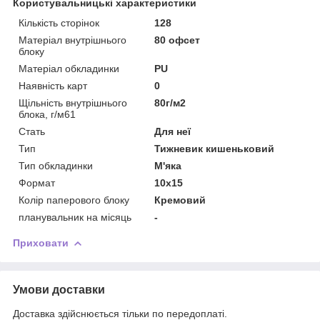
Користувальницькі характеристики
Кількість сторінок
128
Матеріал внутрішнього
80 офсет
блоку
Матеріал обкладинки
PU
Наявність карт
0
Щільність внутрішнього
80г/м2
блока, г/м61
Стать
Для неї
Тип
Тижневик кишеньковий
Тип обкладинки
М'яка
Формат
10x15
Колір паперового блоку
Кремовий
планувальник на місяць
-
Приховати
Умови доставки
Доставка здійснюється тільки по передоплаті.