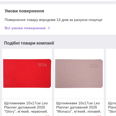
Умови повернення
Повернення товару впродовж 14 днів за рахунок покупця
Всі умови повернення
Подібні товари компанії
Щотижневик 10х17см Leo
Щотижневик 10х17см Leo
Щоти
Planner датований 2026
Planner датований 2026
Plan
"Glory", м'який, червоний,
"Monaco", м'який, ліловий,
"Sto
128 сторінок (252652)
128 сторінок (252655)
128 