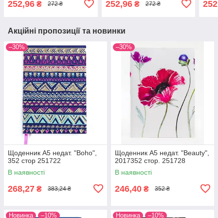
252,96
252,96
252
₴
₴
272 ₴
272 ₴
Акційні пропозиції та новинки
–30%
–30%
Щоденник А5 недат. "Boho",
Щоденник А5 недат. "Beauty",
352 стор 251722
2017352 стор. 251728
В наявності
В наявності
268,27
246,40
₴
₴
383,24 ₴
352 ₴
Новинка
–10%
Новинка
–10%