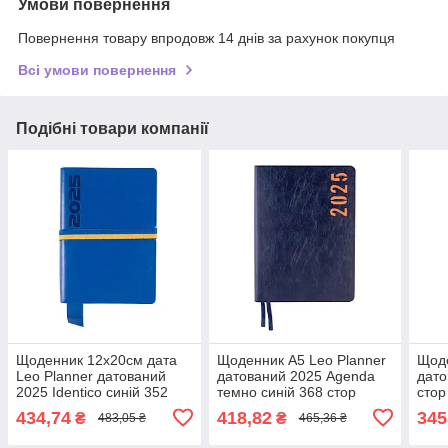
Умови повернення
Повернення товару впродовж 14 днів за рахунок покупця
Всі умови повернення
Подібні товари компанії
Щоденник 12х20cм дата
Щоденник А5 Leo Planner
Щоде
Leo Planner датований
датований 2025 Agenda
дато
2025 Identico синій 352
темно синій 368 стор
стор
стор
434,74
418,82
345
₴
₴
483,05 ₴
465,36 ₴