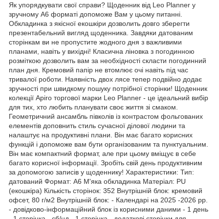
Як упорядкувати свої справи? Щоденник від Leo Planner у
зручному А6 форматі допоможе Вам у цьому питанні.
Обкладинка з якісної екошкіри дозволить довго зберегти
презентабельний вигляд щоденника. Завдяки датованим
сторінкам ви не пропустите жодного дня з важливими
планами, навіть у вихідні! Класична ліновка з погодинною
розміткою дозволить вам за необхідності скласти погодинний
план дня. Кремовий папір не втомлює очі навіть під час
тривалої роботи. Наявність двох лясе тепер подвійно додає
зручності при швидкому пошуку потрібної сторінки! Щоденник
колекції Apiro торгової марки Leo Planner - це ідеальний вибір
для тих, хто любить планувати своє життя зі смаком.
Геометричний ансамбль півколів із контрастом фольгованих
елементів доповнить стиль сучасної ділової людини та
налаштує на продуктивні плани. Він має багато корисних
функцій і допоможе вам бути організованим та пунктуальним.
Він має компактний формат, але при цьому вміщує в себе
багато корисної інформації. Зробіть свій день продуктивним
за допомогою записів у щоденнику! Характеристики: Тип:
датований Формат: А6 М'яка обкладинка Матеріал: PU
(екошкіра) Кількість сторінок: 352 Внутрішній блок: кремовий
офсет, 80 г/м2 Внутрішній блок: - Календарі на 2025 -2026 рр.
- довідково-інформаційний блок із корисними даними - 1 день
- 1 сторінка - сб/нд - 1 сторінка - додаткові сторінки для