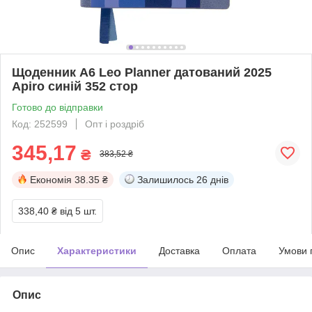
Щоденник А6 Leo Planner датований 2025
Apiro синій 352 стор
Готово до відправки
Код: 252599
Опт і роздріб
345,17
₴
383,52 ₴
Економія
38.35 ₴
Залишилось
26 днів
338,40 ₴
від 5 шт.
Опис
Характеристики
Доставка
Оплата
Умови 
Опис