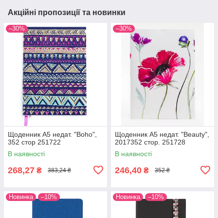
Акційні пропозиції та новинки
–30%
–30%
Щоденник А5 недат. "Boho",
Щоденник А5 недат. "Beauty",
352 стор 251722
2017352 стор. 251728
В наявності
В наявності
268,27
246,40
₴
₴
383,24 ₴
352 ₴
Новинка
–10%
Новинка
–10%