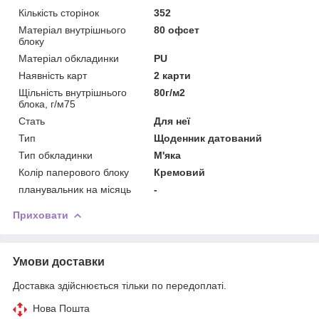
Кількість сторінок
352
Матеріал внутрішнього
80 офсет
блоку
Матеріал обкладинки
PU
Наявність карт
2 карти
Щільність внутрішнього
80г/м2
блока, г/м75
Стать
Для неї
Тип
Щоденник датований
Тип обкладинки
М'яка
Колір паперового блоку
Кремовий
планувальник на місяць
-
Приховати
Умови доставки
Доставка здійснюється тільки по передоплаті.
Нова Пошта