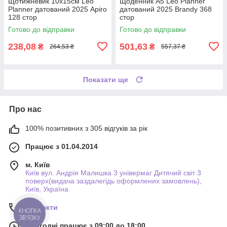
Щотижневик 10х15см Leo
Щоденник А5 Leo Planner
Planner датований 2025 Apiro
датований 2025 Brandy 368
128 стор
стор
Готово до відправки
Готово до відправки
238,08
501,63
₴
₴
264,53 ₴
557,37 ₴
Показати ще
Про нас
100% позитивних з 305 відгуків за рік
Працює з 01.04.2014
м. Київ
Київ вул. Андрія Малишка 3 універмаг Дитячий світ 3
поверх(видача заздалегідь оформлених замовлень),
Київ, Україна
Контакти
КНОПКА
ЗВ'ЯЗКУ
Сьогодні працює з 09:00 до 18:00